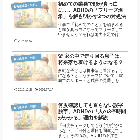
初めての業務で頭が真っ白

発達障害・特性分析
に…。ADHDの「フリーズ現
象」を解き明かす3つの対処法
仕事で「初めてのこと」を頼まれる
と頭が真っ白になってフリーズして
いませんか？それは能力不足ではな
く、ADHD特有のワーキングメモリ
2026.06.02
の制限や実行機能の偏りが原因で
す。心理カウンセラーが、パニック
を防ぐための「外在化」や「スクリ
🌸 家の中で走り回る息子は、

発達障害・特性分析
プト化」など、3つの実践的な対処法
将来落ち着けるようになる？
を解説します。
多動な子どもは将来落ち着けるよう
になる？というテーマについて、家
庭でのサポートと成長の見通しをま
とめてみました。
2025.10.26
2026.07.17
何度確認しても直らない誤字

発達障害・特性分析
脱字。ADHDの「人の3倍時間
がかかる」理由を解説
「何度チェックしても誤字脱字が直
らない」「日付と曜日を間違えてし
まう」その悩み、ADHDの不注意特