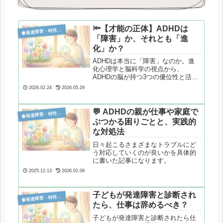
🔦【才能の正体】ADHDは

発達障害・特性分析
「障害」か、それとも「進
化」か？
ADHDは本当に「障害」なのか。進
化心理学と脳科学の視点から、
ADHDの脳が持つ3つの優位性と活か
し方を丁寧に解説します。ADHDは
2026.02.24
2026.05.29
本当に「障害」なのか。進化心理学
と脳科学の視点から、ADHDの脳が
持つ3つの優位性と活かし方を丁寧に
💬 ADHDの親が仕事や家庭で

発達障害・特性分析
解説します。
ぶつかる困りごとと、実践的
な対処法
日々起こるさまざまなトラブルにど
う対応していくのが良いかを具体的
に書いた記事になります。
2025.12.13
2026.02.09
子どもが発達障害と診断され

発達障害・特性分析
たら、仕事は辞めるべき？
子どもが発達障害と診断されたら仕