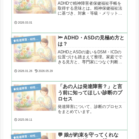
ADHDで精神障害者保健福祉手帳を
取得する意味とは。精神保健福祉法
に基づき、対象・等級・メリットと
注意点、申請から更新までを事実の
みで整理します。
2026.03.01
🔦 ADHD・ASDの見極め方と

発達障害・特性分析
は？
ADHDとASDの違いをDSM・ICDの
位置づけも踏まえて整理。家庭でで
きる見方と、専門家につなぐ判断の
考え方を分かりやすく解説します。
2026.01.26
2026.05.29
「あの人は発達障害？」と言

発達障害・特性分析
う前に知ってほしい診断のプ
ロセス
発達障害について、診断のプロセス
をまとめています。
2025.09.11
💬 娘が約束を守ってくれな

発達障害・特性分析