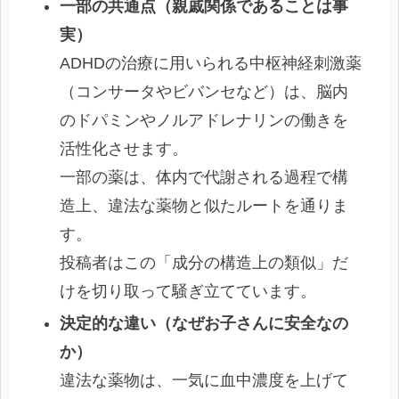
一部の共通点（親戚関係であることは事
実）
ADHDの治療に用いられる中枢神経刺激薬
（コンサータやビバンセなど）は、脳内
のドパミンやノルアドレナリンの働きを
活性化させます。
一部の薬は、体内で代謝される過程で構
造上、違法な薬物と似たルートを通りま
す。
投稿者はこの「成分の構造上の類似」だ
けを切り取って騒ぎ立てています。
決定的な違い（なぜお子さんに安全なの
か）
違法な薬物は、一気に血中濃度を上げて