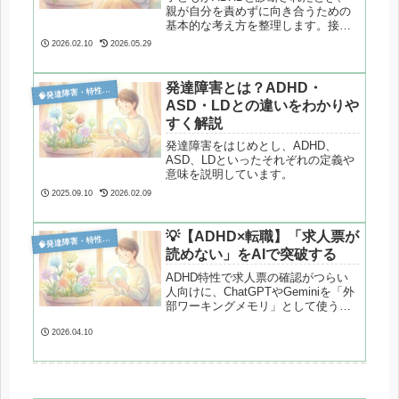
親が自分を責めずに向き合うための
基本的な考え方を整理します。接し
方の工夫や支援の視点を、心理学・
2026.02.10
2026.05.29
発達の観点から解説します。
発達障害とは？ADHD・

発達障害・特性分析
ASD・LDとの違いをわかりや
すく解説
発達障害をはじめとし、ADHD、
ASD、LDといったそれぞれの定義や
意味を説明しています。
2025.09.10
2026.02.09
💡【ADHD×転職】「求人票が

発達障害・特性分析
読めない」をAIで突破する
ADHD特性で求人票の確認がつらい
人向けに、ChatGPTやGeminiを「外
部ワーキングメモリ」として使う安
全な方法を解説。推測を防ぐAI活用
のコツも紹介します。
2026.04.10