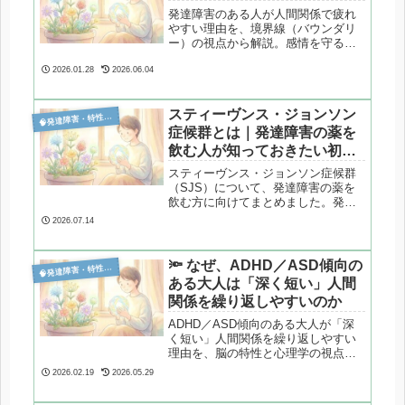
発達障害のある人が人間関係で疲れ
やすい理由を、境界線（バウンダリ
ー）の視点から解説。感情を守る距
離の取り方を整理します。
2026.01.28
2026.06.04
スティーヴンス・ジョンソン

発達障害・特性分析
症候群とは｜発達障害の薬を
飲む人が知っておきたい初期
症状
スティーヴンス・ジョンソン症候群
（SJS）について、発達障害の薬を
飲む方に向けてまとめました。発
疹・高熱・口や目の粘膜の異常な
2026.07.14
ど、早めの受診が大切な初期症状
を、公的機関の情報をもとに解説し
ます。お薬と安心して付き合うため
🔦 なぜ、ADHD／ASD傾向の

発達障害・特性分析
の備えもお伝えします。
ある大人は「深く短い」人間
関係を繰り返しやすいのか
ADHD／ASD傾向のある大人が「深
く短い」人間関係を繰り返しやすい
理由を、脳の特性と心理学の視点か
ら整理。孤独と快適の間で揺れる構
2026.02.19
2026.05.29
造を解説します。