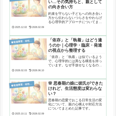
い…その気持ちと、親として
の向き合い方
約束を守らない子どもへの向き合い
方から伝わらないつらさをやわらげ
る心理学的アプローチについてまと
めてみました。
2025.12.02
2026.02.09
「依存」と「執着」はどう違

発達障害・特性分析
うのか｜心理学・臨床・発達
の視点から整理する
「依存」と「執着」は似ているよう
で、心理学的には異なる構造を持っ
ています。なぜ手放せなくなるの
か、その理由を心理学・臨床・発達
2026.02.03
2026.06.10
の視点から丁寧に整理します。
🌸 思春期の娘に彼氏ができた

発達障害・特性分析
けれど、生活態度は変わらな
い？
思春期の恋愛でおこる日常生活の変
化について、親の心構えや対応方法
についてまとめた記事です。
2025.10.11
2026.02.09