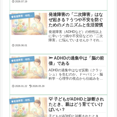
性が関係しているかもしれません。
2026.07.19
文書作成という高度なマルチタスク
の負荷や、複数情報を同時処理する
難しさなど、ミスが起きるメカニズ
発達障害の「二次障害」はな

発達障害・特性分析
ムと現実的な対処法を解説します。
ぜ起きる？うつや不安を防ぐ
ためのメカニズムと生活習慣
発達障害（ADHDなど）の特性以上
に辛いうつ病や不安症などの「二次
障害」に悩んでいませんか？それは
心の弱さではなく、慢性的なストレ
2026.06.01
スと脳のエネルギー不足が原因で
す。心理カウンセラーが、二次障害
が起きるメカニズムと、予防に効果
🔦 ADHDの過集中は「脳の前

発達障害・特性分析
的な食事やルーティン化などの生活
借」である
習慣を専門的に解説します。
ADHDの過集中はなぜ反動（クラッ
シュ）を生むのか。ドーパミン・脳
科学・心理学の視点から仕組みを整
理し、波をなだらかにする実践的対
策を解説します。
2026.01.22
2026.05.29
💡 子どもがADHDと診断され

発達障害・特性分析
たとき、親はどう育てていけ
ばいい？
子どもがADHDと診断されたとき、