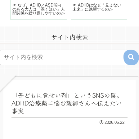
どこ
🔦 なぜ、ADHD／ASD傾向
🔦 ADHDはなぜ「見えない
「
のある大人は「深く短い」人
未来」に絶望するのか
う
間関係を繰り返しやすいのか
の
サイト内検索
「子どもに覚せい剤」というSNSの罠。
ADHD治療薬に悩む親御さんへ伝えたい
事実
2026.05.22