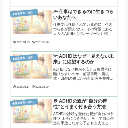
🔦 仕事はできるのに生きづら

発達障害・特性分析
いあなたへ
仕事では評価されているのに、生き
づらさが消えない。その背景にある
大人のADHD（グレーゾーン）特有
の過集中と人間関係の構造を、心理
カウンセラーが臨床視点で整理しま
2026.04.05
2026.05.29
す。
🔦 ADHDはなぜ「見えない未

発達障害・特性分析
来」に絶望するのか
ADHDはなぜ将来不安と反芻思考に
陥りやすいのか。前頭前野・扁桃
体・DMNの視点から仕組みを整理
し、感情と距離を取る実践的手法を
解説します。
2026.02.17
2026.05.29
💬 ADHDの親が“自分の特

発達障害・特性分析
性”とうまく付き合う方法
ADHDの診断を受けた親が“自分の特
性”と上手につき合い、そして自己否
定を手放しながら子どもを支えるた
めの心理ガイドを書きました。