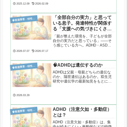
2025.12.09
2026.02.09
「全部自分の実力」と思って

発達障害・特性分析
いる息子。発達特性が関係す
る「支援への気づきにくさ」
とは
「親が整えた環境を、子どもが全部
自分の実力だと思っている」——そ
う感じている方へ。ADHD・ASDの
特性である「視点取得の難しさ」
2026.07.07
2026.07.17
と、思春期特有の心理が重なって起
きている可能性があります。背景に
あるメカニズムと、伝え方のヒント
🧠ADHDは遺伝するのか

発達障害・特性分析
を解説します。
ADHDは父親・母親どちらの遺伝な
のか、隔世遺伝はあるのか。双生児
研究や遺伝学の最新知見をもとに、
遺伝率の正しい意味と子どもへの影
響を事実ベースで解説します。
2026.03.29
ADHD（注意欠如・多動症）

発達障害・特性分析
とは？
ADHD（注意欠如・多動症）は、集
中が続きにくい・衝動的などの特徴