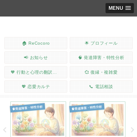
MENU
🏠 ReCocoro
🌟 プロフィール
📢 お知らせ
🧠 発達障害・特性分析
🧡 行動と心理の翻訳ノート
💞 復縁・複雑愛
💖 恋愛カルテ
📞 電話相談
🧠発達障害・特性分析
🧠発達障害・特性分析
🧠