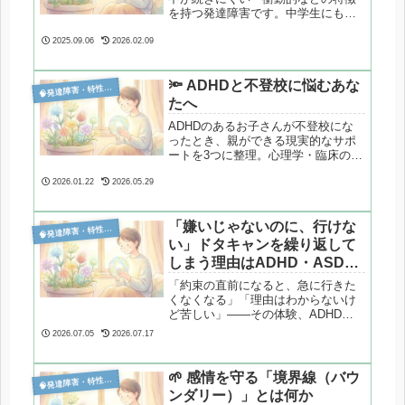
を持つ発達障害です。中学生にも理
解できるよう丁寧に解説します。
2025.09.06
2026.02.09
🔦 ADHDと不登校に悩むあな

発達障害・特性分析
たへ
ADHDのあるお子さんが不登校にな
ったとき、親ができる現実的なサポ
ートを3つに整理。心理学・臨床の視
点から、責めずに向き合う関わり方
を解説します。
2026.01.22
2026.05.29
「嫌いじゃないのに、行けな

発達障害・特性分析
い」ドタキャンを繰り返して
しまう理由はADHD・ASDの
特性にあった
「約束の直前になると、急に行きた
くなくなる」「理由はわからないけ
ど苦しい」——その体験、ADHD・
ASDの特性と深く関係しているかも
2026.07.05
2026.07.17
しれません。感情調節の難しさ、見
通しの持ちにくさ、エネルギー消耗
の問題など、ドタキャンの背景にあ
🌱 感情を守る「境界線（バウ

発達障害・特性分析
る脳の特性をわかりやすく解説しま
ンダリー）」とは何か
す。