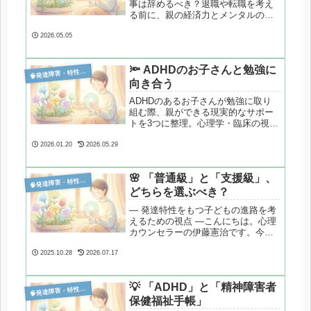
事は辞めるべき？退職や転職を考え
る前に、親の経済力とメンタルの重
要性を解説。統計データをもとに、
療育と両立するための現実的な選択
2026.05.05
肢を整理します。
🔦 ADHDのお子さんと勉強に

発達障害・特性分析
向き合う
ADHDのあるお子さんが勉強に取り
組む際、親ができる現実的なサポー
トを3つに整理。心理学・臨床の視点
から、無理のない関わり方を解説し
ます。
2026.01.20
2026.05.29
🌸 「普通級」と「支援級」、

発達障害・特性分析
どちらを選ぶべき？
― 発達特性をもつ子どもの進路を考
えるための視点 ―こんにちは。心理
カウンセラーの伊藤憲治です。今回
は、50代のお父さんから寄せられた
ご相談をご紹介します。小学生の息
2025.10.28
2026.07.17
子さんがいま「普通級」に通ってい
て…
💡 「ADHD」と「精神障害者

発達障害・特性分析
保健福祉手帳」