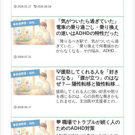
をやさしく整理します。
2026.01.17
2026.06.04
「気がついたら過ぎていた」

発達障害・特性分析
電車の乗り過ごし・乗り換え
の迷いはADHDの特性だった
「降りるべき駅で、気がついたら過
ぎていた」「乗り換えで何番線かわ
からなくなる」その悩み、ADHDの
不注意特性が関係しているかもしれ
2026.07.21
ません。注意が向いた対象以外の情
報が抜け落ちるメカニズムと、現実
的な対処法を、当事者としての経験
💡援助してくれる人を「好き

発達障害・特性分析
も交えて解説します。
になる」「腹が立つ」のはな
ぜ？― 陽性転移と陰性転移と
いう心の働き
援助してくれる人に強い好意や怒り
を感じるのは、心の自然な働きかも
しれません。主治医や支援者との関
係で起こりやすい「陽性転移」「陰
2026.04.17
性転移」を心理学の視点から整理し
ます。
💬 職場でトラブルが続く人の

発達障害・特性分析
ためのADHD対策