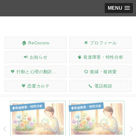
MENU
🏠 ReCocoro
🌟 プロフィール
📢 お知らせ
🧠 発達障害・特性分析
🧡 行動と心理の翻訳ノート
💞 復縁・複雑愛
💖 恋愛カルテ
📞 電話相談
🧠発達障害・特性分析
🧠発達障害・特性分析
🧠