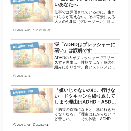

いあなたへ
仕事では評価されているのに、生き
づらさが消えない。その背景にある
大人のADHD（グレーゾーン）特有
の過集中と人間関係の構造を、心理
カウンセラーが臨床視点で整理しま
2026.04.05
2026.05.29
す。
💡「ADHDはプレッシャーに

発達障害・特性分析
弱い」は誤解です
ADHDの人がプレッシャーでフリー
ズする理由は、性格ではなく脳の仕
組みにあります。良いストレスと悪
いストレスの違いを、心理学・脳科
学の視点から整理します。
2026.04.14
「嫌いじゃないのに、行けな

発達障害・特性分析
い」ドタキャンを繰り返して
しまう理由はADHD・ASDの
特性にあった
「約束の直前になると、急に行きた
くなくなる」「理由はわからないけ
ど苦しい」——その体験、ADHD・
ASDの特性と深く関係しているかも
2026.07.05
2026.07.17
しれません。感情調節の難しさ、見