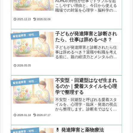
ADHDの特性が仕事でトラブルを起
こしやすい理由と、今日から使える
職場での対策を心理学・脳科学の視
点で整理します。年末〜冬の繁忙期
にも役立つ実践的ガイド。
2025.12.23
2026.02.09
子どもが発達障害と診断され

発達障害・特性分析
たら、仕事は辞めるべき？
子どもが発達障害と診断されたら仕
事は辞めるべき？退職や転職を考え
る前に、親の経済力とメンタルの重
要性を解説。統計データをもとに、
療育と両立するための現実的な選択
2026.05.05
肢を整理します。
不安型・回避型はなぜ生まれ

発達障害・特性分析
るのか｜愛着スタイルを心理
学で整理する
不安型・回避型と呼ばれる愛着スタ
イルを、心理学・臨床・発達の視点
から整理します。診断名ではなく、
人間関係の苦しさを構造として理解
2026.01.18
2026.07.17
するための記事です。
💊 発達障害と薬物療法

発達障害・特性分析