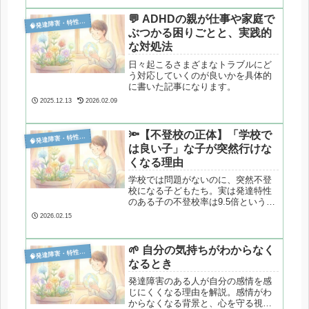
通しの持ちにくさ、エネルギー消耗
の問題など、ドタキャンの背景にあ
💬 ADHDの親が仕事や家庭で

発達障害・特性分析
る脳の特性をわかりやすく解説しま
ぶつかる困りごとと、実践的
す。
な対処法
日々起こるさまざまなトラブルにど
う対応していくのが良いかを具体的
に書いた記事になります。
2025.12.13
2026.02.09
🔦【不登校の正体】「学校で

発達障害・特性分析
は良い子」な子が突然行けな
くなる理由
学校では問題がないのに、突然不登
校になる子どもたち。実は発達特性
のある子の不登校率は9.5倍というデ
ータがあります。35万人の統計と脳
2026.02.15
の仕組みから「見えない限界」を心
理学的に解説します。
🌱 自分の気持ちがわからなく

発達障害・特性分析
なるとき
発達障害のある人が自分の感情を感
じにくくなる理由を解説。感情がわ
からなくなる背景と、心を守る視点