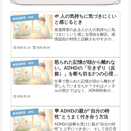
🌱 人の気持ちに気づきにくい

発達障害・特性分析
と感じるとき
発達障害のある人が人の気持ちに気
づきにくいと感じる理由を解説。感
情認知の特性と誤解されやすさの背
景をやさしく整理します。
2026.01.14
2026.06.04
怒られた記憶が頭から離れな

発達障害・特性分析
い。ADHDの「引きずり（反
芻）」を断ち切る3つの心理的
アプローチ
仕事で怒られた記憶が頭から離れず
苦しんでいませんか？それはメンタ
ルの弱さではなく、ADHD特有の
「拒絶への過敏性」と「注意の転換
2026.05.31
困難」という脳のメカニズムが原因
です。心理カウンセラーが、苦しい
反芻（はんすう）思考のループを強
💬 ADHDの親が“自分の特

発達障害・特性分析
制終了させる、3つの実践的な心理的
性”とうまく付き合う方法
アプローチを解説します。
ADHDの診断を受けた親が“自分の特
性”と上手につき合い、そして自己否