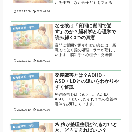
定を手放しながら子どもを支えるた
めの心理ガイドを書きました。
2025.12.09
2026.02.09
なぜ彼は「質問に質問で返

発達障害・特性分析
す」のか？脳科学と心理学で
読み解く3つの真意
質問に質問で返す行動の裏には、悪
意ではなく脳の処理エラーが隠れて
います。脳科学・心理学・発達特性
の視点から、その3つの真意と対処法
2026.01.22
2026.06.10
を解説します。
発達障害とは？ADHD・

発達障害・特性分析
ASD・LDとの違いをわかりや
すく解説
発達障害をはじめとし、ADHD、
ASD、LDといったそれぞれの定義や
意味を説明しています。
2025.09.10
2026.02.09
🌸 娘が整理整頓ができないと

発達障害・特性分析
き、どう支えればいい？