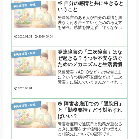
🌱 自分の感情と共に生きると

発達障害・特性分析
いうこと
発達障害のある人が自分の感情と無
理なく付き合っていくための考え方
を解説。感情を抑えず、守りながら
生きる視点をまとめます。
2026.01.31
2026.06.04
発達障害の「二次障害」はな

発達障害・特性分析
ぜ起きる？うつや不安を防ぐ
ためのメカニズムと生活習慣
発達障害（ADHDなど）の特性以上
に辛いうつ病や不安症などの「二次
障害」に悩んでいませんか？それは
心の弱さではなく、慢性的なストレ
2026.06.01
スと脳のエネルギー不足が原因で
す。心理カウンセラーが、二次障害
が起きるメカニズムと、予防に効果
🌸 障害者雇用での「通院日」

発達障害・特性分析
的な食事やルーティン化などの生活
と「勤務要請」どう対応すれ
習慣を専門的に解説します。
ばいい？
障害者雇用で通院日と勤務が重なる
ときに無理をせず信頼を保つ伝え方
と相談先についての記事です。