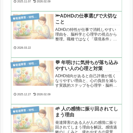
2025.11.07
2026.02.09
🔦ADHDの仕事選びで大切な

発達障害・特性分析
こと
ADHDの特性が仕事で消耗しやすい
理由を、脳科学と心理学の視点から
整理。職種ではなく「環境条件」に
注目した仕事選びの確認点と、日本
の合理的配慮制度について解説しま
2026.03.22
す。
💬 年明けに気持ちが落ち込み

発達障害・特性分析
やすい人の心理と対策
ADHD傾向があると自己評価が低く
なりやすい理由と、心の負担を減ら
す実践的ステップを心理学・脳科学
の視点で整理します。「自分はダメ
だ」という不安をやわらげるガイ
2025.12.27
2026.02.09
ド。
🌱 人の感情に振り回されてし

発達障害・特性分析
まう理由
発達障害のある人が人の感情に振り
回されてしまう理由を解説。感情過
敏のしくみと、疲れやすさの背景を