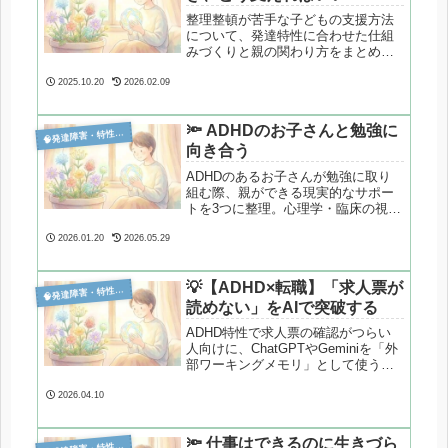
整理整頓が苦手な子どもの支援方法
について、発達特性に合わせた仕組
みづくりと親の関わり方をまとめて
います。
2025.10.20
2026.02.09
🔦 ADHDのお子さんと勉強に

発達障害・特性分析
向き合う
ADHDのあるお子さんが勉強に取り
組む際、親ができる現実的なサポー
トを3つに整理。心理学・臨床の視点
から、無理のない関わり方を解説し
ます。
2026.01.20
2026.05.29
💡【ADHD×転職】「求人票が

発達障害・特性分析
読めない」をAIで突破する
ADHD特性で求人票の確認がつらい
人向けに、ChatGPTやGeminiを「外
部ワーキングメモリ」として使う安
全な方法を解説。推測を防ぐAI活用
のコツも紹介します。
2026.04.10
🔦 仕事はできるのに生きづら
発達障害・特性分析