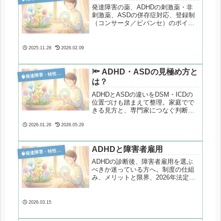
発達障害の薬、ADHDの刺激薬・非
刺激薬、ASDの併存症対応、登録制
（コンサータ／ビバンセ）のポイン
トと注意点についてまとめてみまし
た。
2025.11.28
2026.02.09
🔦 ADHD・ASDの見極め方と

発達障害・特性分析
は？
ADHDとASDの違いをDSM・ICDの
位置づけも踏まえて整理。家庭でで
きる見方と、専門家につなぐ判断の
考え方を分かりやすく解説します。
2026.01.26
2026.05.29
ADHDと障害者雇用

発達障害・特性分析
ADHDの診断後、障害者雇用を選ぶ
べきか迷っている方へ。制度の仕組
み、メリットと限界、2026年法定雇
用率2.7％が働き方に与える影響を構
造的に整理します。
2026.03.15