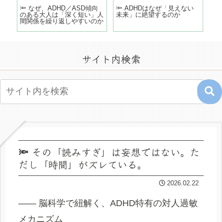
どこ
🔦 なぜ、ADHD／ASD傾向
🔦 ADHDはなぜ「見えない
「
のある大人は「深く短い」人
未来」に絶望するのか
う
間関係を繰り返しやすいのか
の
サイト内検索
🔦 その「読みすぎ」は妄想ではない。た
だし「時間」がズレている。
2026.02.22
—— 脳科学で紐解く、ADHD特有の対人過敏
メカニズム