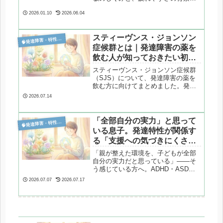
心理学的に整理します。
2026.01.10
2026.06.04
スティーヴンス・ジョンソン

発達障害・特性分析
症候群とは｜発達障害の薬を
飲む人が知っておきたい初期
症状
スティーヴンス・ジョンソン症候群
（SJS）について、発達障害の薬を
飲む方に向けてまとめました。発
疹・高熱・口や目の粘膜の異常な
2026.07.14
ど、早めの受診が大切な初期症状
を、公的機関の情報をもとに解説し
ます。お薬と安心して付き合うため
「全部自分の実力」と思って

発達障害・特性分析
の備えもお伝えします。
いる息子。発達特性が関係す
る「支援への気づきにくさ」
とは
「親が整えた環境を、子どもが全部
自分の実力だと思っている」——そ
う感じている方へ。ADHD・ASDの
特性である「視点取得の難しさ」
2026.07.07
2026.07.17
と、思春期特有の心理が重なって起
きている可能性があります。背景に
あるメカニズムと、伝え方のヒント
を解説します。