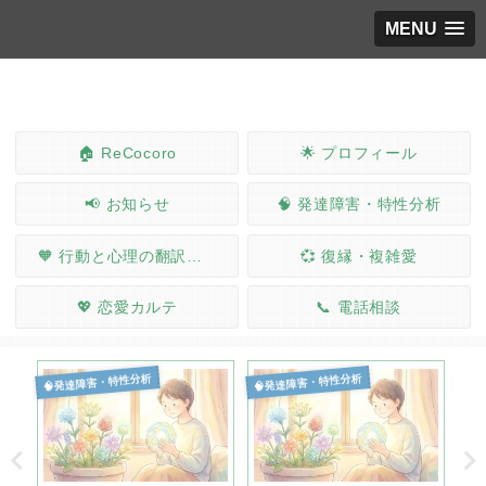
MENU
🏠 ReCocoro
🌟 プロフィール
📢 お知らせ
🧠 発達障害・特性分析
🧡 行動と心理の翻訳ノート
💞 復縁・複雑愛
💖 恋愛カルテ
📞 電話相談
🧠発達障害・特性分析
🧠発達障害・特性分析
🧠