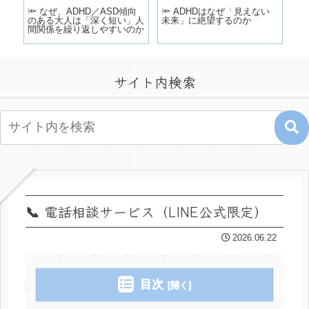
どこ
🔦 なぜ、ADHD／ASD傾向
🔦 ADHDはなぜ「見えない
「
のある大人は「深く短い」人
未来」に絶望するのか
う
間関係を繰り返しやすいのか
の
サイト内検索
📞 電話相談サービス（LINE公式限定）
2026.06.22
目次