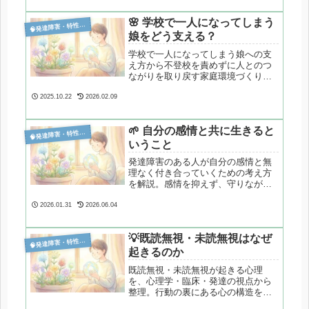
🌸 学校で一人になってしまう

発達障害・特性分析
娘をどう支える？
学校で一人になってしまう娘への支
え方から不登校を責めずに人とのつ
ながりを取り戻す家庭環境づくりに
ついてまとめています。
2025.10.22
2026.02.09
🌱 自分の感情と共に生きると

発達障害・特性分析
いうこと
発達障害のある人が自分の感情と無
理なく付き合っていくための考え方
を解説。感情を抑えず、守りながら
生きる視点をまとめます。
2026.01.31
2026.06.04
💡既読無視・未読無視はなぜ

発達障害・特性分析
起きるのか
既読無視・未読無視が起きる心理
を、心理学・臨床・発達の視点から
整理。行動の裏にある心の構造を
2026年度版としてわかりやすく解説