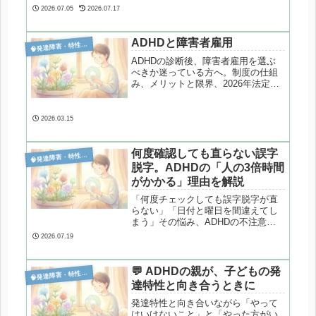
ASDの特性と深く関係しているかも
2026.07.05
2026.07.17
しれません。感情調節の難しさ、見
通しの持ちにくさ、エネルギー消耗
の問題など、ドタキャンの背景にあ
ADHDと障害者雇用

発達障害・特性分析
る脳の特性をわかりやすく解説しま
ADHDの診断後、障害者雇用を選ぶ
す。
べきか迷っている方へ。制度の仕組
み、メリットと限界、2026年法定雇
用率2.7％が働き方に与える影響を構
造的に整理します。
2026.03.15
何度確認しても直らない誤字

発達障害・特性分析
脱字。ADHDの「人の3倍時間
がかかる」理由を解説
「何度チェックしても誤字脱字が直
らない」「日付と曜日を間違えてし
まう」その悩み、ADHDの不注意特
性が関係しているかもしれません。
2026.07.19
文書作成という高度なマルチタスク
の負荷や、複数情報を同時処理する
難しさなど、ミスが起きるメカニズ
💬 ADHDの親が、子どもの発

発達障害・特性分析
ムと現実的な対処法を解説します。
達特性と向き合うときに
発達特性と向き合いながら「やって
はいけないこと」と「やった方がい