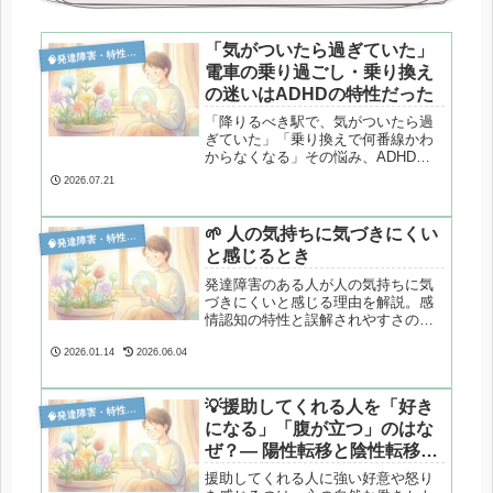
「気がついたら過ぎていた」

発達障害・特性分析
電車の乗り過ごし・乗り換え
の迷いはADHDの特性だった
「降りるべき駅で、気がついたら過
ぎていた」「乗り換えで何番線かわ
からなくなる」その悩み、ADHDの
不注意特性が関係しているかもしれ
2026.07.21
ません。注意が向いた対象以外の情
報が抜け落ちるメカニズムと、現実
的な対処法を、当事者としての経験
🌱 人の気持ちに気づきにくい

発達障害・特性分析
も交えて解説します。
と感じるとき
発達障害のある人が人の気持ちに気
づきにくいと感じる理由を解説。感
情認知の特性と誤解されやすさの背
景をやさしく整理します。
2026.01.14
2026.06.04
💡援助してくれる人を「好き

発達障害・特性分析
になる」「腹が立つ」のはな
ぜ？― 陽性転移と陰性転移と
いう心の働き
援助してくれる人に強い好意や怒り