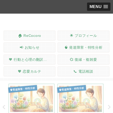
MENU
🏠 ReCocoro
🌟 プロフィール
📢 お知らせ
🧠 発達障害・特性分析
🧡 行動と心理の翻訳ノート
💞 復縁・複雑愛
💖 恋愛カルテ
📞 電話相談
🧠発達障害・特性分析
🧠発達障害・特性分析
🧠