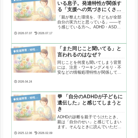
いる息子。発達特性が関係す
る「支援への気づきにくさ」
とは
「親が整えた環境を、子どもが全部
自分の実力だと思っている」——そ
う感じている方へ。ADHD・ASDの
特性である「視点取得の難しさ」
2026.07.07
2026.07.17
と、思春期特有の心理が重なって起
きている可能性があります。背景に
あるメカニズムと、伝え方のヒント
「また同じこと聞いてる」と

発達障害・特性分析
を解説します。
言われるのはなぜ？
同じことを何度も聞いてしまう背景
には、注意・ワーキングメモリ・不
安などの情報処理特性が関係してい
る可能性があります。発達特性との
関連も含めて研究に基づき整理しま
2026.04.24
す。
💬 「自分のADHDが子どもに

発達障害・特性分析
遺伝した」と感じてしまうと
き
ADHDの診断を親子でうけたとき、
親は「自分のせい」と感じてしまい
ます。そんなときに読んでいただき
たい記事を書きました。
2025.12.06
2026.02.09