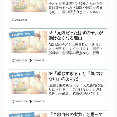
子どもが発達障害と診断されたら仕
事は辞めるべき？退職や転職を考え
る前に、親の経済力とメンタルの重
要性を解説。統計データをもとに、
療育と両立するための現実的な選択
2026.05.05
肢を整理します。
💡「元気だったはずの子」が

発達障害・特性分析
動けなくなる理由
ADHDの子どもは思春期に「困りご
と」が見えにくくなります。医学・
脳科学・心理学の視点から、行動が
減る代わりに増える“内面の苦し
さ”と、親の見守り方を整理します。
2026.02.08
2026.05.29
🌱「感じすぎる」と「気づけ

発達障害・特性分析
ない」のあいだ
発達障害のある人が「人の感情に振
り回される」「気づけない」と感じ
る理由を解説。感情処理の特性を心
理学的にやさしく整理します。
2026.01.07
2026.06.04
「全部自分の実力」と思って

発達障害・特性分析