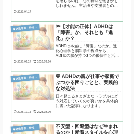
を感じるのは、心の自然な働きかも
しれません。主治医や支援者との関
係で起こりやすい「陽性転移」「陰
2026.04.17
性転移」を心理学の視点から整理し
ます。
🔦【才能の正体】ADHDは

発達障害・特性分析
「障害」か、それとも「進
化」か？
ADHDは本当に「障害」なのか。進
化心理学と脳科学の視点から、
ADHDの脳が持つ3つの優位性と活か
し方を丁寧に解説します。ADHDは
2026.02.24
2026.05.29
本当に「障害」なのか。進化心理学
と脳科学の視点から、ADHDの脳が
持つ3つの優位性と活かし方を丁寧に
💬 ADHDの親が仕事や家庭で

発達障害・特性分析
解説します。
ぶつかる困りごとと、実践的
な対処法
日々起こるさまざまなトラブルにど
う対応していくのが良いかを具体的
に書いた記事になります。
2025.12.13
2026.02.09
不安型・回避型はなぜ生まれ

発達障害・特性分析
るのか｜愛着スタイルを心理