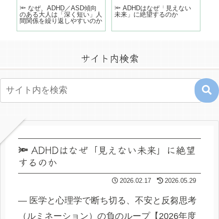
どこ
🔦 なぜ、ADHD／ASD傾向
🔦 ADHDはなぜ「見えない
「
のある大人は「深く短い」人
未来」に絶望するのか
う
間関係を繰り返しやすいのか
の
サイト内検索
🔦 ADHDはなぜ「見えない未来」に絶望
するのか
2026.02.17
2026.05.29
― 医学と心理学で断ち切る、不安と反芻思考
（ルミネーション）の負のループ【2026年度