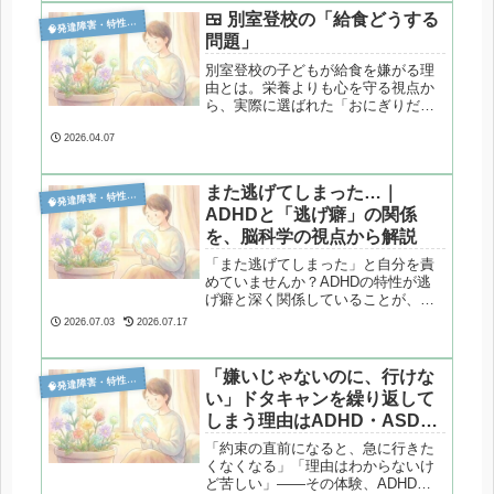
🍱 別室登校の「給食どうする

発達障害・特性分析
問題」
別室登校の子どもが給食を嫌がる理
由とは。栄養よりも心を守る視点か
ら、実際に選ばれた「おにぎりだ
け」という選択と考え方を心理カウ
ンセラーが解説します。
2026.04.07
また逃げてしまった…｜

発達障害・特性分析
ADHDと「逃げ癖」の関係
を、脳科学の視点から解説
「また逃げてしまった」と自分を責
めていませんか？ADHDの特性が逃
げ癖と深く関係していることが、脳
科学の研究で明らかになっていま
2026.07.03
2026.07.17
す。感情調節の難しさや実行機能の
課題など、そのメカニズムと対処の
ヒントをわかりやすく解説します。
「嫌いじゃないのに、行けな

発達障害・特性分析
い」ドタキャンを繰り返して
しまう理由はADHD・ASDの
特性にあった
「約束の直前になると、急に行きた
くなくなる」「理由はわからないけ
ど苦しい」——その体験、ADHD・