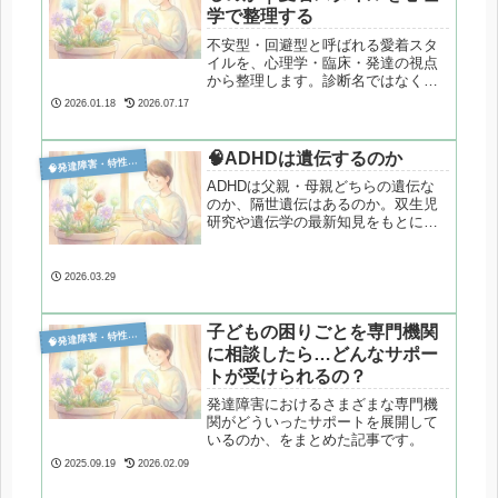
学で整理する
不安型・回避型と呼ばれる愛着スタ
イルを、心理学・臨床・発達の視点
から整理します。診断名ではなく、
人間関係の苦しさを構造として理解
2026.01.18
2026.07.17
するための記事です。
🧠ADHDは遺伝するのか

発達障害・特性分析
ADHDは父親・母親どちらの遺伝な
のか、隔世遺伝はあるのか。双生児
研究や遺伝学の最新知見をもとに、
遺伝率の正しい意味と子どもへの影
響を事実ベースで解説します。
2026.03.29
子どもの困りごとを専門機関

発達障害・特性分析
に相談したら…どんなサポー
トが受けられるの？
発達障害におけるさまざまな専門機
関がどういったサポートを展開して
いるのか、をまとめた記事です。
2025.09.19
2026.02.09