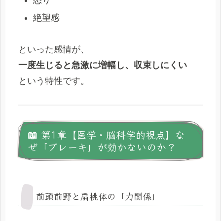
怒り
絶望感
といった感情が、
一度生じると急激に増幅し、収束しにくい
という特性です。
📖 第1章【医学・脳科学的視点】な
ぜ「ブレーキ」が効かないのか？
前頭前野と扁桃体の「力関係」