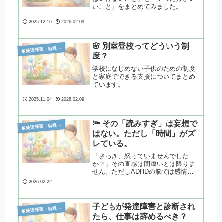
いこと」をまとめてみました。
2025.12.16
2026.02.09
🌸 別室登校ってどういう制

発達障害・特性分析
度？
学校になじめない子供のための制度
と家庭でできる支援についてまとめ
ています。
2025.11.04
2026.02.09
🔦 その「読みすぎ」は妄想で

発達障害・特性分析
はない。ただし「時間」がズ
レている。
「さっき、怒っていませんでした
か？」その直感は間違いとは限りま
せん。ただしADHDの脳では感情
が“続いている”と誤認されやすい特性
2026.02.22
があります。扁桃体とワーキングメ
モリの視点から、対人過敏の仕組み
を解説します。
子どもが発達障害と診断され

発達障害・特性分析
たら、仕事は辞めるべき？