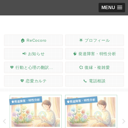
MENU
🏠 ReCocoro
🌟 プロフィール
📢 お知らせ
🧠 発達障害・特性分析
🧡 行動と心理の翻訳ノート
💞 復縁・複雑愛
💖 恋愛カルテ
📞 電話相談
🧠発達障害・特性分析
🧠発達障害・特性分析
🧠