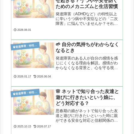
ぜ起きる？うつや不安を防ぐ
ためのメカニズムと生活習慣
発達障害（ADHDなど）の特性以上
に辛いうつ病や不安症などの「二次
障害」に悩んでいませんか？それは
心の弱さではなく、慢性的なストレ
2026.06.01
スと脳のエネルギー不足が原因で
す。心理カウンセラーが、二次障害
が起きるメカニズムと、予防に効果
🌱 自分の気持ちがわからなく

発達障害・特性分析
的な食事やルーティン化などの生活
なるとき
習慣を専門的に解説します。
発達障害のある人が自分の感情を感
じにくくなる理由を解説。感情がわ
からなくなる背景と、心を守る視点
をやさしく整理します。
2026.01.17
2026.06.04
🌸 ネットで知り合った友達と

発達障害・特性分析
遊びに行きたいという娘に、
どう対応する？
思春期の娘がネットで知り合った友
達と遊びに行きたいといった時に親
ができる安全な対応と信頼関係の育
て方
2025.10.15
2026.07.17