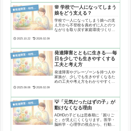
🌸 学校で一人になってしまう

発達障害・特性分析
娘をどう支える？
学校で一人になってしまう娘への支
え方から不登校を責めずに人とのつ
ながりを取り戻す家庭環境づくりに
ついてまとめています。
2025.10.22
2026.02.09
発達障害とともに生きる──毎

発達障害・特性分析
日を少しでも生きやすくする
工夫と考え方
発達障害やグレーゾーンを持つ人や
家族が、少しでも生きやすくなるた
めの工夫や考え方をわかりやすく解
説。毎日の生活に役立つヒントをお
2025.09.06
2026.02.09
届けします。
💡「元気だったはずの子」が

発達障害・特性分析
動けなくなる理由
ADHDの子どもは思春期に「困りご
と」が見えにくくなります。医学・
脳科学・心理学の視点から、行動が
減る代わりに増える“内面の苦し