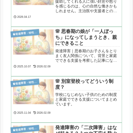
援助してくれる人に強い好意や怒り
を感じるのは、心の自然な働きかも
しれません。主治医や支援者との関
係で起こりやすい「陽性転移」「陰
2026.04.17
性転移」を心理学の視点から整理し
ます。
🌸 思春期の娘が「一人ぼっ

発達障害・特性分析
ち」になってしまうとき、親
にできること
発達障害｜思春期のお子さんをとり
まく友人関係について、背景と家庭
でできる支援を考察した記事になり
ます。
2025.10.07
2026.02.09
🌸 別室登校ってどういう制

発達障害・特性分析
度？
学校になじめない子供のための制度
と家庭でできる支援についてまとめ
ています。
2025.11.04
2026.02.09
発達障害の「二次障害」はな

発達障害・特性分析