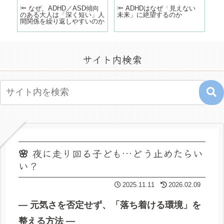
どこ
🔦 なぜ、ADHD／ASD傾向
🔦 ADHDはなぜ「見えない
「
のある大人は「深く短い」人
未来」に絶望するのか
う
間関係を繰り返しやすいのか
の
サイト内検索
🌸 夜に走り回る子ども…どう止めたらい
い？
2025.11.11
2026.02.09
― 元気さを否定せず、「落ち着ける環境」を
整える方法 ―