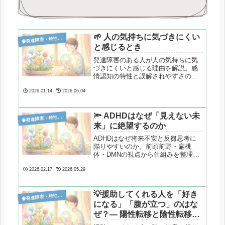
🌱 人の気持ちに気づきにくい

発達障害・特性分析
と感じるとき
発達障害のある人が人の気持ちに気
づきにくいと感じる理由を解説。感
情認知の特性と誤解されやすさの背
景をやさしく整理します。
2026.01.14
2026.06.04
🔦 ADHDはなぜ「見えない未

発達障害・特性分析
来」に絶望するのか
ADHDはなぜ将来不安と反芻思考に
陥りやすいのか。前頭前野・扁桃
体・DMNの視点から仕組みを整理
し、感情と距離を取る実践的手法を
解説します。
2026.02.17
2026.05.29
💡援助してくれる人を「好き

発達障害・特性分析
になる」「腹が立つ」のはな
ぜ？― 陽性転移と陰性転移と
いう心の働き