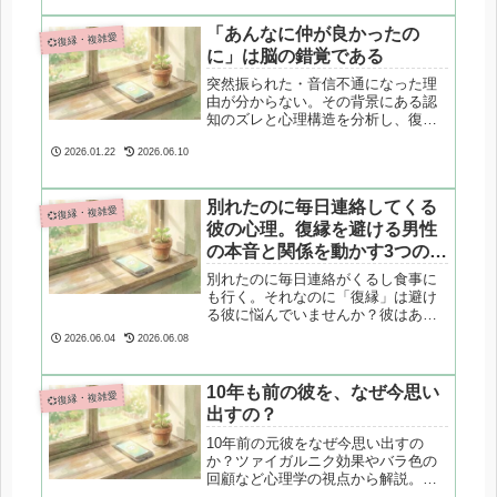
「あんなに仲が良かったの
💞復縁・複雑愛
に」は脳の錯覚である
突然振られた・音信不通になった理
由が分からない。その背景にある認
知のズレと心理構造を分析し、復縁
のために必要な「原因理解」の視点
を整理します。
2026.01.22
2026.06.10
別れたのに毎日連絡してくる
💞復縁・複雑愛
彼の心理。復縁を避ける男性
の本音と関係を動かす3つの対
処法
別れたのに毎日連絡がくるし食事に
も行く。それなのに「復縁」は避け
る彼に悩んでいませんか？彼はあな
たを手放したくない一方で、交際の
2026.06.04
2026.06.08
「責任」を回避している状態です。
心理カウンセラーが、都合のいい関
係から抜け出し、彼の本音を引き出
10年も前の彼を、なぜ今思い
💞復縁・複雑愛
して関係を動かすための3つの対処法
出すの？
を専門的に解説します。
10年前の元彼をなぜ今思い出すの
か？ツァイガルニク効果やバラ色の
回顧など心理学の視点から解説。ロ
スト・ラブ研究の報告や復縁の可能