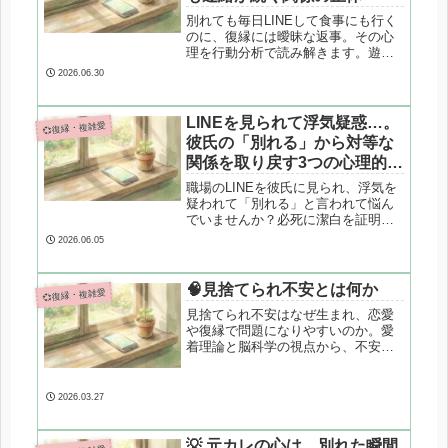
別れても毎日LINEして食事にも行く
のに、復縁には曖昧な返事。その心
理を行動分析で読み解きます。遊ば
れているのか、気持ちが残っている
2026.06.30
のか。判断軸と次の一歩を解説しま
す。
LINEを見られて浮気疑惑…。
💞復縁・複雑愛
彼氏の「別れる」から対等な
関係を取り戻す3つの心理的ス
テップ
職場のLINEを彼氏に見られ、浮気を
疑われて「別れる」と言われて悩ん
でいませんか？必死に潔白を証明す
るのは実はNG行動です。心理カウン
2026.06.05
セラーが、彼の不安な心理メカニズ
ムを解明し、正しい境界線（バウン
ダリー）を引き直して対等な関係を
🧠見捨てられ不安とは何か
💞復縁・複雑愛
取り戻す3つのステップを専門的に解
見捨てられ不安はなぜ生まれ、恋愛
説します。
や復縁で問題になりやすいのか。愛
着理論と脳科学の視点から、不安の
正体と関係が崩れやすくなる構造を
専門的に解説します。
2026.03.27
💡 元カレの心は、別れた瞬間