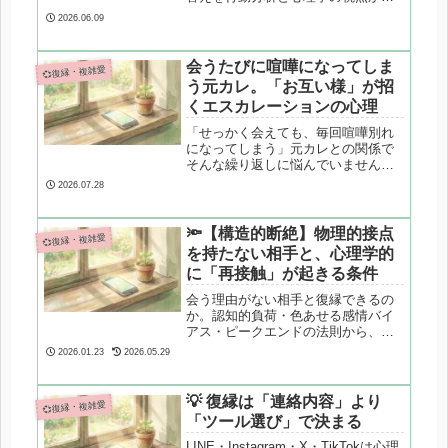
整理します。感情の圧力と、友達以
2026.06.09
上恋人未満という関係の構造的なリ
スクを解説します。
会うたびに喧嘩になってしま
💞復縁・複雑愛
う元カレ。「お互い様」が招
くエスカレーションの心理
「せっかく会えても、毎回喧嘩別れ
になってしまう」元カレとの関係で
そんな繰り返しに悩んでいません
か？「相手も言うから自分も言って
2026.07.28
いい」という心理が引き起こすエス
カレーションのメカニズムと、感情
的にならずに関わるための具体的な
🔦【構造的断絶】物理的接点
💞復縁・複雑愛
方法を解説します。
を持たない相手と、心理学的
に「再接触」が起きる条件
会う理由がない相手と復縁できるの
か。認知的負荷・色あせる感情バイ
アス・ピークエンドの法則から、再
接触が成立する条件を心理学的に整
2026.01.23
2026.05.29
理します。
💡 復縁は「連絡内容」より
💞復縁・複雑愛
「ツール選び」で決まる
LINE・Instagram・X・TikTokは心理