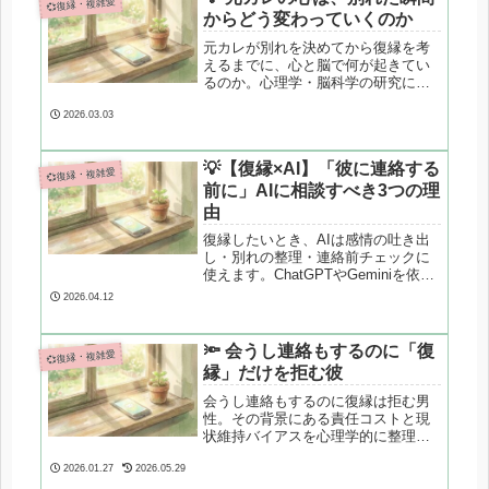
💞復縁・複雑愛
からどう変わっていくのか
元カレが別れを決めてから復縁を考
えるまでに、心と脳で何が起きてい
るのか。心理学・脳科学の研究に基
づき、感情の変化を段階的に整理し
ます。
2026.03.03
💡【復縁×AI】「彼に連絡する
💞復縁・複雑愛
前に」AIに相談すべき3つの理
由
復縁したいとき、AIは感情の吐き出
し・別れの整理・連絡前チェックに
使えます。ChatGPTやGeminiを依存
せず、安全に活用する考え方を心理
2026.04.12
学的に解説します。
🔦 会うし連絡もするのに「復
💞復縁・複雑愛
縁」だけを拒む彼
会うし連絡もするのに復縁は拒む男
性。その背景にある責任コストと現
状維持バイアスを心理学的に整理
し、曖昧な関係が生まれる構造を解
説します。
2026.01.27
2026.05.29