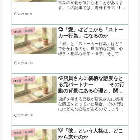
言葉の変化が気になることがありま
す。この記事では、海外ドラマ『Lie
to Me』のモデルとなった心理学の考
2026.04.21
え方をもとに、相手の本心を断定せ
ず、やりとりの違和感をどう受け止
めるかを整理します。
💞「愛」はどこから「ストー
💞復縁・複雑愛
カー行為」になるのか
「愛」と「ストーカー行為」はどこ
で分かれるのか。世間的な定義、心
理学・犯罪心理学・医学、そして日
本の法律の違いを整理し、境界線が
曖昧になりやすい構造を専門的に解
2026.03.20
説します。
💡店員さんに横柄な態度をと
💞復縁・複雑愛
る元パートナー ― その行
動の背景にある心理と、関係
を考えるための視点
復縁を考える元彼が店員さんに横柄
な態度をとっていた場合、その行動
にはどんな心理があるのでしょう
か。関係を続けるうえで大切な視点
2026.04.19
を整理しました。
💡「彼」という人格は、どこ
💞復縁・複雑愛
から来たのか