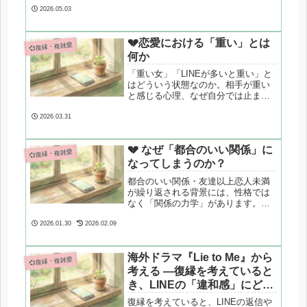
性、再会の注意点まで整理してみま
2026.05.03
した。
💔恋愛における「重い」とは
💞復縁・複雑愛
何か
「重い女」「LINEが多いと重い」と
はどういう状態なのか。相手が重い
と感じる心理、なぜ自分では止まれ
なくなるのかを、心理学・脳科学の
視点から構造的に解説します。
2026.03.31
💔 なぜ「都合のいい関係」に
💞復縁・複雑愛
なってしまうのか？
都合のいい関係・友達以上恋人未満
が繰り返される背景には、性格では
なく「関係の力学」があります。本
記事では心理学の視点から構造を整
理し、関係性を変えるための現実的
2026.01.30
2026.02.09
なヒントを解説します。
海外ドラマ『Lie to Me』から
💞復縁・複雑愛
考える —復縁を考えていると
き、LINEの「違和感」にどう
向き合うか
復縁を考えていると、LINEの返信や