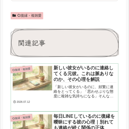
💞復縁・複雑愛
関連記事
新しい彼女がいるのに連絡し
💞復縁・複雑愛
てくる元彼。これは脈ありな
のか、その心理を解説
「新しい彼女がいるのに、頻繁に連
絡をとってくる」「思わせぶりな態
度に複雑な気持ちになる」そんな状
況に心当たりはありませんか？保
2026.07.12
険・現状維持など、はっきりしない
態度の裏にある心理パターンと、本
当の脈ありサインの見極め方を心理
毎日LINEしているのに復縁を
💞復縁・複雑愛
カウンセラーが解説します。
曖昧にする彼の心理｜別れて
も連絡が続く関係の正体