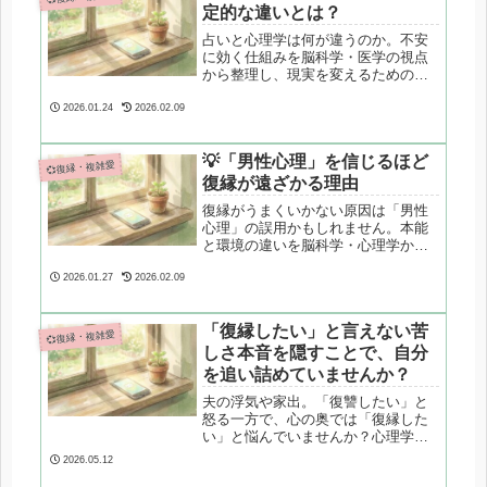
定的な違いとは？
占いと心理学は何が違うのか。不安
に効く仕組みを脳科学・医学の視点
から整理し、現実を変えるための科
学的アプローチを解説します。
2026.01.24
2026.02.09
💡「男性心理」を信じるほど
💞復縁・複雑愛
復縁が遠ざかる理由
復縁がうまくいかない原因は「男性
心理」の誤用かもしれません。本能
と環境の違いを脳科学・心理学から
整理し、「彼という個人」を理解す
る視点を解説します。
2026.01.27
2026.02.09
「復縁したい」と言えない苦
💞復縁・複雑愛
しさ本音を隠すことで、自分
を追い詰めていませんか？
夫の浮気や家出。「復讐したい」と
怒る一方で、心の奥では「復縁した
い」と悩んでいませんか？心理学の
防衛機制や脳科学の視点から、矛盾
2026.05.12
する本音を認められない理由と、苦