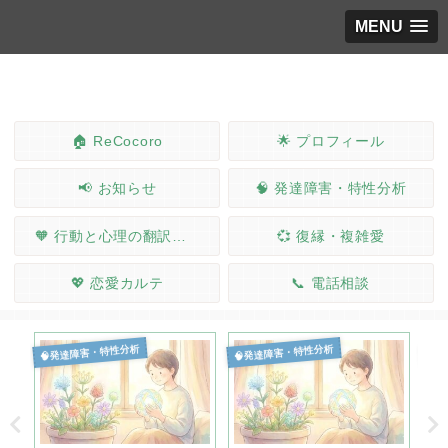
MENU
🏠 ReCocoro
🌟 プロフィール
📢 お知らせ
🧠 発達障害・特性分析
🧡 行動と心理の翻訳ノート
💞 復縁・複雑愛
💖 恋愛カルテ
📞 電話相談
🧠発達障害・特性分析
🧠発達障害・特性分析
🧠