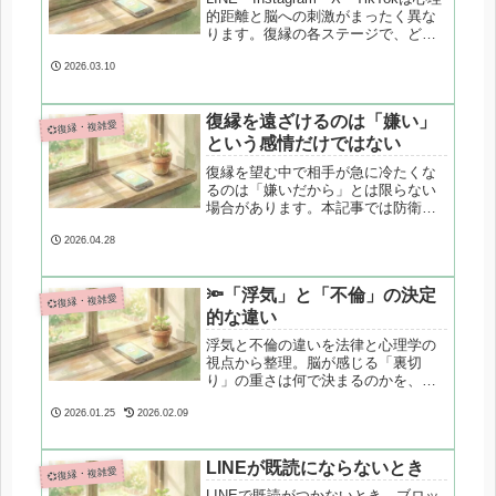
的距離と脳への刺激がまったく異な
ります。復縁の各ステージで、どの
ツールをどう使うべきかを心理学・
脳科学の視点から整理します。
2026.03.10
復縁を遠ざけるのは「嫌い」
💞復縁・複雑愛
という感情だけではない
復縁を望む中で相手が急に冷たくな
るのは「嫌いだから」とは限らない
場合があります。本記事では防衛機
制や心理的リアクタンスの観点か
ら、拒絶反応の心理構造を整理し、
2026.04.28
過度な追撃を避けるための視点を解
説します。
🔦「浮気」と「不倫」の決定
💞復縁・複雑愛
的な違い
浮気と不倫の違いを法律と心理学の
視点から整理。脳が感じる「裏切
り」の重さは何で決まるのかを、専
門的かつやさしく解説します。
2026.01.25
2026.02.09
LINEが既読にならないとき
💞復縁・複雑愛
LINEで既読がつかないとき、ブロッ