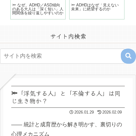
どこ
🔦 なぜ、ADHD／ASD傾向
🔦 ADHDはなぜ「見えない
「
のある大人は「深く短い」人
未来」に絶望するのか
う
間関係を繰り返しやすいのか
の
サイト内検索
🔦「浮気する人」と「不倫する人」は同
じ生き物か？
2026.01.29
2026.02.09
―― 統計と成育歴から解き明かす、裏切りの
心理メカニズム