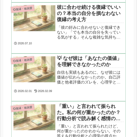
しさから抜け出すための具体的な4つ
のステップを解説します。
彼に合わせ続ける復縁でいい
💞復縁・複雑愛
の？本当の自分を損なわない
復縁の考え方
「彼の好みに合わせないと復縁でき
ない」「でも本当の自分を失ってい
る気がする」そんな複雑な気持ちを
抱えていませんか？復縁は彼に合わ
2026.07.10
せることではなく、自分自身を整え
ていくことから始まります。本当の
自分を保ったまま復縁を目指すため
💡 なぜ彼は「あなたの価値」
💞復縁・複雑愛
の考え方を解説します。
を理解できなかったのか
自信も実績もあるのに、なぜ彼には
価値が伝わらなかったのか。自己評
価と他者評価のズレを、心理学と脳
科学から整理し、執着が生まれる構
造を解説します。
2026.02.01
2026.02.09
「重い」と言われて振られ
💞復縁・複雑愛
た。私の何が重かったのか？
行動分析で読み解く感情の圧
力
「重い」と言われて振られたけど、
何が重かったのかわからない。その
答えを行動分析と心理学の視点から