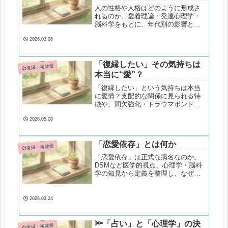
人の性格や人格はどのように形成さ
れるのか。愛着理論・発達心理学・
脳科学をもとに、年代別の影響と、
復縁で相手を理解するための視点を
整理します。
2026.03.06
「復縁したい」その気持ちは
💞復縁・複雑愛
本当に“愛”？
「復縁したい」という気持ちは本当
に愛情？支配的な関係に見られる特
徴や、間欠強化・トラウマボンドと
いった心理学的視点から、愛と依存
の違いを冷静に整理します。
2026.05.08
「恋愛依存」とは何か
💞復縁・複雑愛
「恋愛依存」は正式な病名なのか。
DSMなど医学的視点、心理学・脳科
学の知見から定義を整理し、なぜ復
縁の場面で関係が不安定になりやす
いのかを専門的に解説します。
2026.03.24
🔦「占い」と「心理学」の決
💞復縁・複雑愛