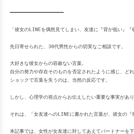
━━━━━━━━━━━━━━━━━━
「彼女のLINEを偶然見てしまい、友達に『背が低い』
先日寄せられた、30代男性からの切実なご相談です。
大好きな彼女からの容赦ない言葉。
自分の努力や存在そのものを否定されたように感じ、ど
ショックで言葉を失うのは、当然の反応です。
しかし、心理学の視点からお伝えしたい重要な事実があ
それは、「女友達へのLINEに書かれた言葉が、彼女の
本記事では、女性が女友達に対してあえてパートナーを下