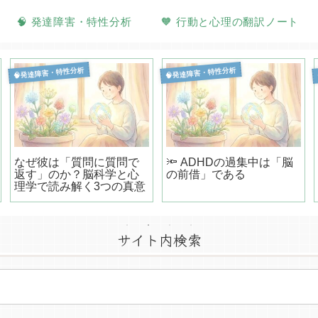
🧠 発達障害・特性分析
🧡 行動と心理の翻訳ノート
🧠発達障害・特性分析
🧠発達障害・特性分析
なぜ彼は「質問に質問で
🔦 ADHDの過集中は「脳
返す」のか？脳科学と心
の前借」である
理学で読み解く3つの真意
サイト内検索