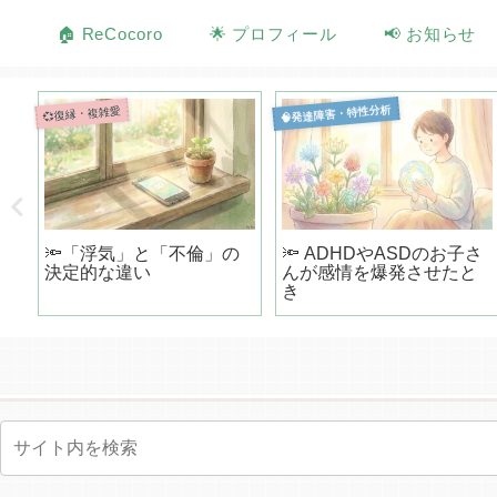
🏠 ReCocoro
🌟 プロフィール
📢 お知らせ
🧠発達障害・特性分析
💞復縁・複雑愛
不
🔦「浮気」と「不倫」の
🔦 ADHDやASDのお子さ
物
決定的な違い
んが感情を爆発させたと
き