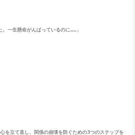
た。一生懸命がんばっているのに……」
心を立て直し、関係の崩壊を防ぐための3つのステップを