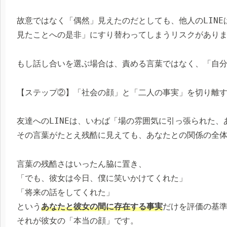
故意ではなく「偶然」見えたのだとしても、他人のLIN
見たことへの是非」にすり替わってしまうリスクがあり
もし話し合いを選ぶ場合は、責める言葉ではなく、「自
【ステップ②】「社会の顔」と「二人の事実」を切り離
友達へのLINEは、いわば「場の雰囲気に引っ張られた
その言葉がたとえ残酷に見えても、あなたとの関係の全
言葉の残酷さはいったん脇に置き、
「でも、彼女は今日、僕に笑いかけてくれた」
「将来の話をしてくれた」
という
あなたと彼女の間に存在する事実
だけを評価の基
それが彼女の「本当の顔」です。