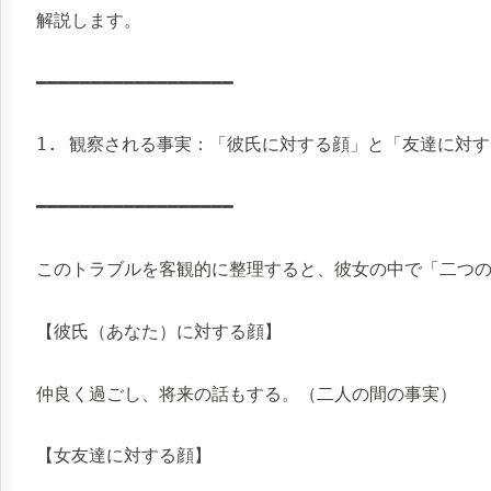
解説します。
━━━━━━━━━━━━━━━━━━
1. 観察される事実：「彼氏に対する顔」と「友達に対
━━━━━━━━━━━━━━━━━━
このトラブルを客観的に整理すると、彼女の中で「二つ
【彼氏（あなた）に対する顔】
仲良く過ごし、将来の話もする。（二人の間の事実）
【女友達に対する顔】