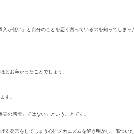
『収入が低い』と自分のことを悪く言っているのを知ってしまっ
れほどお辛かったことでしょう。
ります。
『事実の感情』ではない」ということです。
げる発言をしてしまう心理メカニズムを解き明かし、傷ついた