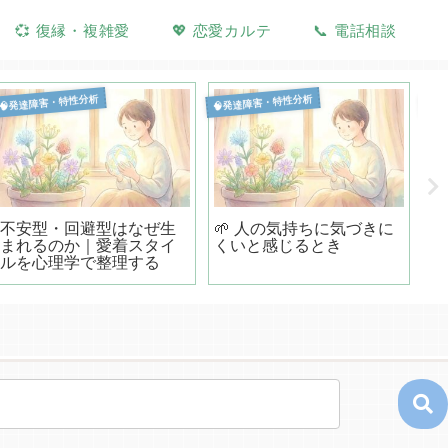
💞 復縁・複雑愛
💖 恋愛カルテ
📞 電話相談
🧠発達障害・特性分析
🧠発達障害・特性分析
🧠
不安型・回避型はなぜ生
🌱 人の気持ちに気づきに

まれるのか｜愛着スタイ
くいと感じるとき
性
ルを心理学で整理する