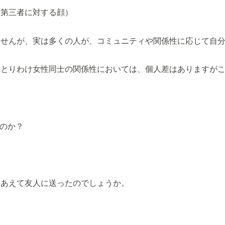
（第三者に対する顔）
ませんが、実は多くの人が、コミュニティや関係性に応じて自
、とりわけ女性同士の関係性においては、個人差はありますが
たのか？
、あえて友人に送ったのでしょうか。