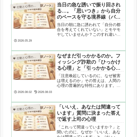
当日の急な誘いで振り回され
 行動と心理の翻訳ノート

る…。「思いつき」から自分
のペースを守る境界線（バウ
ンダリー）の引き方
当日の朝に急に誘われて「自分の都
合を考えてくれていない」とモヤモ
ヤしていませんか？このすれ違いは
計画重視タイプと直感重視タイプの
2026.05.29
OSの違いが原因です。心理カウンセ
ラーが、誘いを義務にしない「課題
の分離」や、相手を傷つけずに断る
なぜまだ引っかかるのか。フ
 行動と心理の翻訳ノート

境界線（バウンダリー）の引き方を
ィッシング詐欺の「ひっかけ
専門的に解説します。
る心理」と「引っかかる心
理」を翻訳する
「注意喚起しているのに、なぜ被害
は増えるのか」その答えは、人間の
心理の普遍的な特性にあります。楽
観バイアス・速い脳の反射・不安と
2026.08.02
2026.08.03
権威への反応など、引っかかる側の
心理と、詐欺師が使う手口の背景を
心理学の視点から解説します。
「いいえ、あなたは間違って
 行動と心理の翻訳ノート

2025〜2026年の最新トレンドも紹
います」質問に決まった答え
介。
で返す上司の心理
「これって間違っていますか？」と
聞いたのに、なぜか「いいえ、あな
たは間違っています」と、はい・い