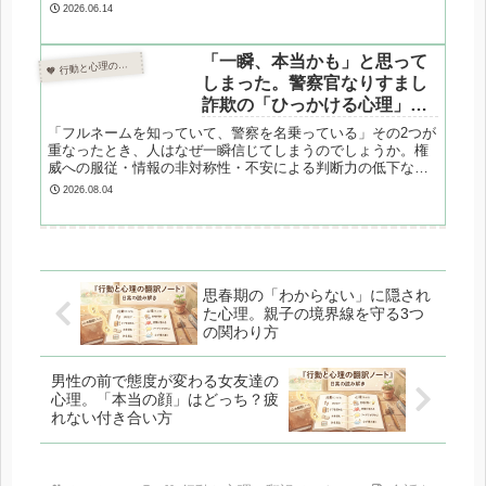
ません。心理カウンセラーが、女友達に彼氏を悪く言う心理
2026.06.14
メカニズムと、心を立て直すための3つのステップを専門的に
解説します。
「一瞬、本当かも」と思って
 行動と心理の翻訳ノート

しまった。警察官なりすまし
詐欺の「ひっかける心理」と
「揺らぐ理由」を翻訳する
「フルネームを知っていて、警察を名乗っている」その2つが
重なったとき、人はなぜ一瞬信じてしまうのでしょうか。権
威への服従・情報の非対称性・不安による判断力の低下な
ど、ニセ警察詐欺が使う心理的手口と、揺らいでしまう側の
2026.08.04
メカニズムを解説します。2025年の最新データ付き。
思春期の「わからない」に隠され
た心理。親子の境界線を守る3つ
の関わり方
男性の前で態度が変わる女友達の
心理。「本当の顔」はどっち？疲
れない付き合い方