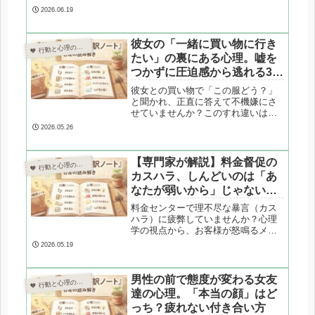
親への拒絶ではなく「心理的境界線
2026.06.19
の防衛」や「思考の省エネ」が原因
かもしれません。心理カウンセラー
が、思春期の「わからない」に隠さ
彼女の「一緒に買い物に行き
 行動と心理の翻訳ノート

れた心理と、親が傷つかずに関係を
たい」の裏にある心理。嘘を
良くする3つの方法を専門的に解説し
つかずに圧迫感から逃れる3つ
ます。
の対処法
彼女との買い物で「この服どう？」
と聞かれ、正直に答えて不機嫌にさ
せていませんか？このすれ違いは男
性の「目的志向」と女性の「プロセ
2026.05.26
ス志向」の違いが原因です。心理カ
ウンセラーが、嘘をつかずに相手の
承認欲求を満たし、自分の疲弊も防
【専門家が解説】料金督促の
 行動と心理の翻訳ノート

ぐ「目線をズラす技術」を専門的に
カスハラ、しんどいのは「あ
解説します。
なたが弱いから」じゃない。
心理と防衛術、辞めどきのサ
料金センターで理不尽な暴言（カス
イン
ハラ）に疲弊していませんか？心理
学の視点から、お客様が怒鳴るメカ
ニズム（防衛機制）と、この仕事に
2026.05.19
適性がある人の特徴を専門家が解剖
します。今日から使える心の防衛術
と、心が壊れる前に絶対に見逃して
男性の前で態度が変わる女友
 行動と心理の翻訳ノート

はいけない「転職を考えるべき4つの
達の心理。「本当の顔」はど
サイン」を解説します。
っち？疲れない付き合い方