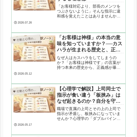
「お客様対応より、部長のメンツを
つぶさないように」そんな指示に違
和感を覚えたことはありませんか？
課長自身が抱える板挟みのプレッシ
2026.07.26
ャーや、忖度が習慣化してしまう心
理的な背景を解説します。理不尽な
指示に振り回されないための向き合
「お客様は神様」の本当の意
 行動と心理の翻訳ノート

い方も紹介します。
味を知っていますか？──カス
ハラが生まれる歴史と、正義
感が暴走する心理
なぜ人はカスハラをしてしまうの
か？「お客様は神様です」の言葉が
持つ本来の歴史から、正義感が暴走
する心理学・脳科学的なメカニズム
2026.05.12
まで専門家が徹底解剖。働く人と消
費者の両方の視点から、理不尽な怒
りから自分と組織を守る「境界線」
【心理学で解説】上司同士で
 行動と心理の翻訳ノート

の引き方を解説します。
指示が食い違う「板挟み」は
なぜ起きるのか？自分を守る3
つの防衛術
職場で直属の上司とその上の上司で
指示が矛盾し、板挟みになっていま
せんか？心理学の「ダブルバイン
ド」や組織論（命令一元化の原則）
2026.05.17
の視点から、上司たちの心理構造を
専門家が解剖。矛盾した指示から自