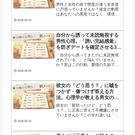
男性と女性の前で態度が違う女友達
に戸惑っていませんか？彼女の豹変
はあなたへの悪意ではなく、環境へ
の「過剰な適応（高セルフ・モニタ
2026.06.23
リング）」やペルソナの使い分けが
原因かもしれません。心理カウンセ
ラーが、人によって態度を変える心
自分から誘って未読無視する
 行動と心理の翻訳ノート

理と、人間関係であなたがすり減ら
男性心理。「誘い完結感覚」
ないための3つの対処法を解説しま
を防ぎデートを確定させる3つ
す。
の対処法
「自分から誘ってきたのに未読無視
されている…」と悩んでいません
か？実はこの行動、愛情の欠如では
なく、男性特有の「タスク処理の遅
2026.06.09
延（決断疲れ）」が原因かもしれま
せん。心理カウンセラーが、連絡が
途絶える心理メカニズムと、彼に振
彼女の「どう思う？」に嘘を
 行動と心理の翻訳ノート

り回されずデートを確定させる3つの
つかず・傷つけず答える方
実践的な対処法を解説します。
法。心理学が教える男女のす
れ違い解消術
彼女の「髪切ったけど、どう思
う？」に正直に答えて不機嫌にさせ
ていませんか？このすれ違いは「事
実の伝達」と「感情の共有」という
2026.05.24
コミュニケーションの目的の違いが
原因です。心理カウンセラーが、嘘
をつかずに相手の承認欲求を満た