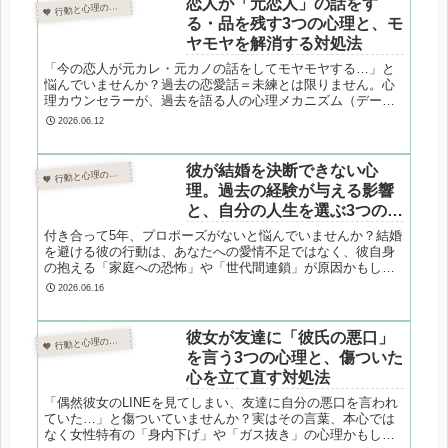
恋人が「元恋人」の話をす
 行動と心理の翻訳ノート

し、自分の意見も伝える「Iメッセー
る・品を残す3つの心理と、モ
ジ」の活用法を専門的に解説しま
ヤモヤを解消する対処法
す。
「今の恋人が元カレ・元カノの話をしてモヤモヤする…」と
悩んでいませんか？過去の恋愛話＝未練とは限りません。心
理カウンセラーが、過去を語る人の心理メカニズム（データ
としての記憶・テスト行動など）を解き明かし、過去の亡霊
2026.06.12
に振り回されず二人の絆を深めるための3つの対処法を解説し
ます。
彼が結婚を決断できない心
 行動と心理の翻訳ノート

理。過去の経験が与える影響
と、自分の人生を選ぶ3つのス
テップ
付き合って5年、プロポーズがないと悩んでいませんか？結婚
を避ける彼の行動は、あなたへの愛情不足ではなく、彼自身
の抱える「家庭への恐怖」や「世代間連鎖」が原因かもしれ
ません。心理カウンセラーが、結婚を決断できない男性の深
2026.06.16
層心理と、後悔しない未来を選ぶための3つのステップを専門
的に解説します。
彼女が友達に「彼氏の悪口」
 行動と心理の翻訳ノート

を言う3つの心理と、傷ついた
心を立て直す対処法
「偶然彼女のLINEを見てしまい、友達に自分の悪口を言われ
ていた…」と傷ついていませんか？実はその言葉、本心では
なく女性特有の「身内下げ」や「ガス抜き」の心理かもしれ