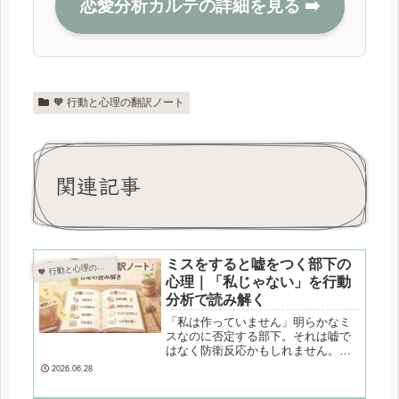
恋愛分析カルテの詳細を見る ➡️
🧡 行動と心理の翻訳ノート
関連記事
ミスをすると嘘をつく部下の
 行動と心理の翻訳ノート

心理｜「私じゃない」を行動
分析で読み解く
「私は作っていません」明らかなミ
スなのに否定する部下。それは嘘で
はなく防衛反応かもしれません。行
動心理学の視点から、否認という心
2026.06.28
の仕組みと上司としての関わり方を
解説します。