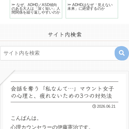
どこ
🔦 なぜ、ADHD／ASD傾向
🔦 ADHDはなぜ「見えない
「
のある大人は「深く短い」人
未来」に絶望するのか
う
間関係を繰り返しやすいのか
の
サイト内検索
会話を奪う「私なんて…」マウント女子
の心理と、疲れないための3つの対処法
2026.06.21
こんばんは。
心理カウンセラーの伊藤憲治です。