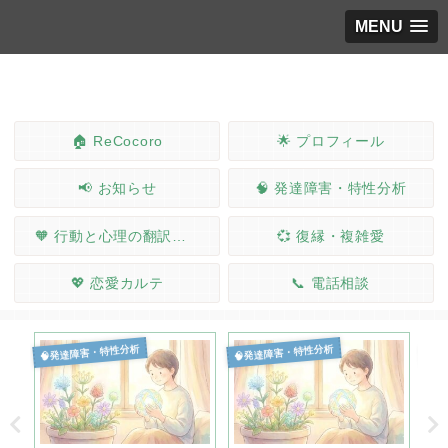
MENU
🏠 ReCocoro
🌟 プロフィール
📢 お知らせ
🧠 発達障害・特性分析
🧡 行動と心理の翻訳ノート
💞 復縁・複雑愛
💖 恋愛カルテ
📞 電話相談
🧠発達障害・特性分析
🧠発達障害・特性分析
🧠