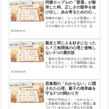
分の心と評価を守る、3つの実践的な
同棲カップルの「普通」が衝
 行動と心理の翻訳ノート

コミュニケーション防衛術を解説し
突した時。正しさの競争を抜
ます。
け出し、歩み寄るための心理
学
同棲中の彼と「どっちが普通か」で
ぶつかっていませんか？相手のルー
ズさや細かさへのイライラは、お互
いの「べき思考」の衝突が原因で
2026.06.07
す。心理カウンセラーが、愛の5つの
言語やIメッセージを活用し、正しさ
の競争から抜け出して二人で歩み寄
親友と同じ人を好きになった
 行動と心理の翻訳ノート

るための具体的な3つのステップを専
ら？三角関係の心理と後悔し
門的に解説します。
ない3つの選択肢
「親友が自分の好きな人に告白する
と言ってきた…」と三角関係に悩ん
でいませんか？「自分の好意に気づ
いているはず」という透明性の錯覚
2026.06.26
や、無意識の牽制の心理を紐解きま
す。友情と恋愛の板挟みから抜け出
し、あなたが後悔しないための3つの
思春期の「わからない」に隠
 行動と心理の翻訳ノート

選択肢を心理カウンセラーが専門的
された心理。親子の境界線を
にアドバイスします。
守る3つの関わり方
「明日の予定は？」「わからない」
と思春期の娘の素っ気ない態度に傷
ついていませんか？実はその言葉、