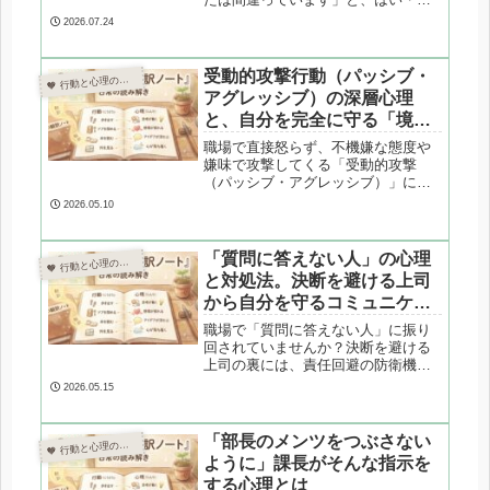
いえがねじれた返事が返ってくる。
2026.07.24
そんな上司の言葉づかいに隠された
心理を解説します。質問への防衛反
応や、職場環境の中で固定化された
受動的攻撃行動（パッシブ・
 行動と心理の翻訳ノート

反応パターンなど、不思議な言葉の
アグレッシブ）の深層心理
裏側を読み解きます。
と、自分を完全に守る「境界
線」の引き方【応用編】
職場で直接怒らず、不機嫌な態度や
嫌味で攻撃してくる「受動的攻撃
（パッシブ・アグレッシブ）」にお
悩みですか？なぜ彼らは回りくどい
2026.05.10
攻撃をするのか、その深層心理を心
理学の視点から解剖。他者の感情か
ら自分を完全に守る「境界線（バウ
「質問に答えない人」の心理
 行動と心理の翻訳ノート

ンダリー）の引き方」を専門家が解
と対処法。決断を避ける上司
説します。
から自分を守るコミュニケー
ション防衛術
職場で「質問に答えない人」に振り
回されていませんか？決断を避ける
上司の裏には、責任回避の防衛機制
や「扁桃体ハイジャック」という脳
2026.05.15
のパニックが隠れています。心理カ
ウンセラーが専門的な視点から深層
心理を解剖し、あなたの心と仕事を
「部長のメンツをつぶさない
 行動と心理の翻訳ノート

守る3つの実践的なコミュニケーショ
ように」課長がそんな指示を
ン防衛術を解説します。
する心理とは