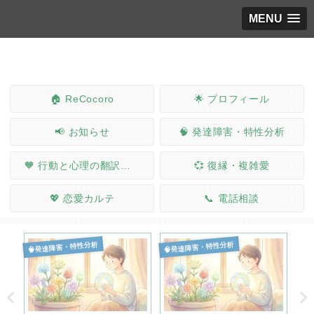
MENU
🏠 ReCocoro
🌟 プロフィール
📢 お知らせ
🧠 発達障害・特性分析
🧡 行動と心理の翻訳ノート
💞 復縁・複雑愛
💖 恋愛カルテ
📞 電話相談
🧠発達障害・特性分析
🧠発達障害・特性分析
🧠