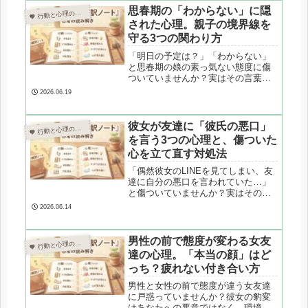
婚を決断できない男性の深層心理
思春期の「わからない」に隠
 行動と心理の翻訳ノート

と、後悔しない未来を選ぶための3つ
された心理。親子の境界線を
のステップを専門的に解説します。
守る3つの関わり方
「明日の予定は？」「わからない」
と思春期の娘の素っ気ない態度に傷
ついていませんか？実はその言葉、
親への拒絶ではなく「心理的境界線
2026.06.19
の防衛」や「思考の省エネ」が原因
かもしれません。心理カウンセラー
が、思春期の「わからない」に隠さ
彼女が友達に「彼氏の悪口」
 行動と心理の翻訳ノート

れた心理と、親が傷つかずに関係を
を言う3つの心理と、傷ついた
良くする3つの方法を専門的に解説し
心を立て直す対処法
ます。
「偶然彼女のLINEを見てしまい、友
達に自分の悪口を言われていた…」
と傷ついていませんか？実はその言
葉、本心ではなく女性特有の「身内
2026.06.14
下げ」や「ガス抜き」の心理かもし
れません。心理カウンセラーが、女
友達に彼氏を悪く言う心理メカニズ
男性の前で態度が変わる女友
 行動と心理の翻訳ノート

ムと、心を立て直すための3つのステ
達の心理。「本当の顔」はど
ップを専門的に解説します。
っち？疲れない付き合い方
男性と女性の前で態度が違う女友達
に戸惑っていませんか？彼女の豹変
はあなたへの悪意ではなく、環境へ