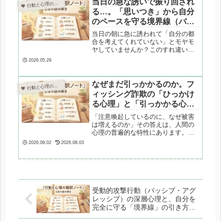
当日の急な誘いで振り回され
 行動と心理の翻訳ノート

はいけない「転職を考えるべき4つの
る…。「思いつき」から自分
サイン」を解説します。
のペースを守る境界線（バウ
ンダリー）の引き方
当日の朝に急に誘われて「自分の都
合を考えてくれていない」とモヤモ
ヤしていませんか？このすれ違いは
計画重視タイプと直感重視タイプの
2026.05.29
OSの違いが原因です。心理カウンセ
ラーが、誘いを義務にしない「課題
の分離」や、相手を傷つけずに断る
なぜまだ引っかかるのか。フ
 行動と心理の翻訳ノート

境界線（バウンダリー）の引き方を
ィッシング詐欺の「ひっかけ
専門的に解説します。
る心理」と「引っかかる心
理」を翻訳する
「注意喚起しているのに、なぜ被害
は増えるのか」その答えは、人間の
心理の普遍的な特性にあります。楽
観バイアス・速い脳の反射・不安と
2026.08.02
2026.08.03
権威への反応など、引っかかる側の
心理と、詐欺師が使う手口の背景を
心理学の視点から解説します。
2025〜2026年の最新トレンドも紹
介。
受動的攻撃行動（パッシブ・アグ
レッシブ）の深層心理と、自分を
完全に守る「境界線」の引き方
【応用編】