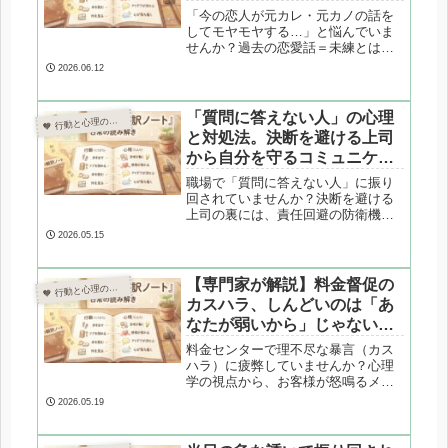
「今の恋人が元カレ・元カノの話を
してモヤモヤする…」と悩んでいま
せんか？過去の恋愛話＝未練とは限
りません。心理カウンセラーが、過
2026.06.12
去を語る人の心理メカニズム（デー
タとしての記憶・テスト行動など）
を解き明かし、過去の亡霊に振り回
「質問に答えない人」の心理
 行動と心理の翻訳ノート

されず二人の絆を深めるための3つの
と対処法。決断を避ける上司
対処法を解説します。
から自分を守るコミュニケー
ション防衛術
職場で「質問に答えない人」に振り
回されていませんか？決断を避ける
上司の裏には、責任回避の防衛機制
や「扁桃体ハイジャック」という脳
2026.05.15
のパニックが隠れています。心理カ
ウンセラーが専門的な視点から深層
心理を解剖し、あなたの心と仕事を
【専門家が解説】料金督促の
 行動と心理の翻訳ノート

守る3つの実践的なコミュニケーショ
カスハラ、しんどいのは「あ
ン防衛術を解説します。
なたが弱いから」じゃない。
心理と防衛術、辞めどきのサ
料金センターで理不尽な暴言（カス
イン
ハラ）に疲弊していませんか？心理
学の視点から、お客様が怒鳴るメカ
ニズム（防衛機制）と、この仕事に
2026.05.19
適性がある人の特徴を専門家が解剖
します。今日から使える心の防衛術
と、心が壊れる前に絶対に見逃して