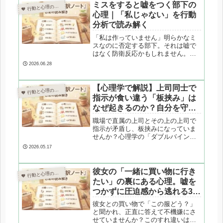
指示に振り回されないための向き合
ミスをすると嘘をつく部下の
 行動と心理の翻訳ノート

い方も紹介します。
心理｜「私じゃない」を行動
分析で読み解く
「私は作っていません」明らかなミ
スなのに否定する部下。それは嘘で
はなく防衛反応かもしれません。行
動心理学の視点から、否認という心
2026.06.28
の仕組みと上司としての関わり方を
解説します。
【心理学で解説】上司同士で
 行動と心理の翻訳ノート

指示が食い違う「板挟み」は
なぜ起きるのか？自分を守る3
つの防衛術
職場で直属の上司とその上の上司で
指示が矛盾し、板挟みになっていま
せんか？心理学の「ダブルバイン
ド」や組織論（命令一元化の原則）
2026.05.17
の視点から、上司たちの心理構造を
専門家が解剖。矛盾した指示から自
分の心と評価を守る、3つの実践的な
彼女の「一緒に買い物に行き
 行動と心理の翻訳ノート

コミュニケーション防衛術を解説し
たい」の裏にある心理。嘘を
ます。
つかずに圧迫感から逃れる3つ
の対処法
彼女との買い物で「この服どう？」
と聞かれ、正直に答えて不機嫌にさ
せていませんか？このすれ違いは男