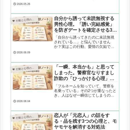
性の「目的志向」と女性の「プロセ
2026.05.26
ス志向」の違いが原因です。心理カ
ウンセラーが、嘘をつかずに相手の
承認欲求を満たし、自分の疲弊も防
自分から誘って未読無視する
 行動と心理の翻訳ノート

ぐ「目線をズラす技術」を専門的に
男性心理。「誘い完結感覚」
解説します。
を防ぎデートを確定させる3つ
の対処法
「自分から誘ってきたのに未読無視
されている…」と悩んでいません
か？実はこの行動、愛情の欠如では
なく、男性特有の「タスク処理の遅
2026.06.09
延（決断疲れ）」が原因かもしれま
せん。心理カウンセラーが、連絡が
途絶える心理メカニズムと、彼に振
「一瞬、本当かも」と思って
 行動と心理の翻訳ノート

り回されずデートを確定させる3つの
しまった。警察官なりすまし
実践的な対処法を解説します。
詐欺の「ひっかける心理」と
「揺らぐ理由」を翻訳する
「フルネームを知っていて、警察を
名乗っている」その2つが重なったと
き、人はなぜ一瞬信じてしまうので
しょうか。権威への服従・情報の非
2026.08.04
対称性・不安による判断力の低下な
ど、ニセ警察詐欺が使う心理的手口
と、揺らいでしまう側のメカニズム
恋人が「元恋人」の話をす
 行動と心理の翻訳ノート

を解説します。2025年の最新データ
る・品を残す3つの心理と、モ
付き。
ヤモヤを解消する対処法