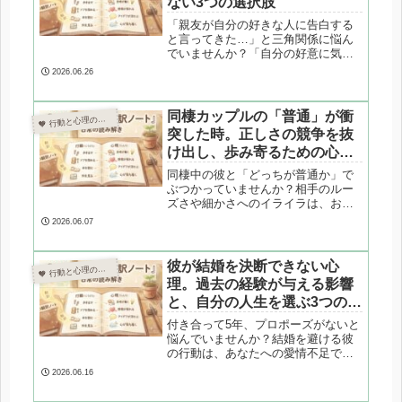
ない3つの選択肢
「親友が自分の好きな人に告白する
と言ってきた…」と三角関係に悩ん
でいませんか？「自分の好意に気づ
いているはず」という透明性の錯覚
2026.06.26
や、無意識の牽制の心理を紐解きま
す。友情と恋愛の板挟みから抜け出
し、あなたが後悔しないための3つの
同棲カップルの「普通」が衝
 行動と心理の翻訳ノート

選択肢を心理カウンセラーが専門的
突した時。正しさの競争を抜
にアドバイスします。
け出し、歩み寄るための心理
学
同棲中の彼と「どっちが普通か」で
ぶつかっていませんか？相手のルー
ズさや細かさへのイライラは、お互
いの「べき思考」の衝突が原因で
2026.06.07
す。心理カウンセラーが、愛の5つの
言語やIメッセージを活用し、正しさ
の競争から抜け出して二人で歩み寄
彼が結婚を決断できない心
 行動と心理の翻訳ノート

るための具体的な3つのステップを専
理。過去の経験が与える影響
門的に解説します。
と、自分の人生を選ぶ3つのス
テップ
付き合って5年、プロポーズがないと
悩んでいませんか？結婚を避ける彼
の行動は、あなたへの愛情不足では
なく、彼自身の抱える「家庭への恐
2026.06.16
怖」や「世代間連鎖」が原因かもし
れません。心理カウンセラーが、結