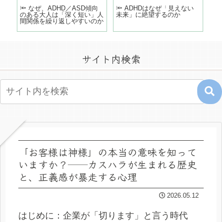
どこ
🔦 なぜ、ADHD／ASD傾向
🔦 ADHDはなぜ「見えない
「
のある大人は「深く短い」人
未来」に絶望するのか
う
間関係を繰り返しやすいのか
の
サイト内検索
「お客様は神様」の本当の意味を知って
いますか？──カスハラが生まれる歴史
と、正義感が暴走する心理
2026.05.12
はじめに：企業が「切ります」と言う時代