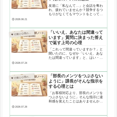
友達に「私なんて…」と会話を奪わ
れ、疲れていませんか？競争するつ
もりがなくてもマウントをとってく
る友人の行動は、悪意ではなく「承
2026.06.21
認欲求」や「会話の自己愛」が原因
かもしれません。会話泥棒の心理的
メカニズムと、相手のペースに巻き
「いいえ、あなたは間違って
 行動と心理の翻訳ノート

込まれずにあなたの心を守る3つの対
います」質問に決まった答え
処法を心理カウンセラーが解説しま
で返す上司の心理
す。
「これって間違っていますか？」と
聞いたのに、なぜか「いいえ、あな
たは間違っています」と、はい・い
いえがねじれた返事が返ってくる。
2026.07.24
そんな上司の言葉づかいに隠された
心理を解説します。質問への防衛反
応や、職場環境の中で固定化された
「部長のメンツをつぶさない
 行動と心理の翻訳ノート

反応パターンなど、不思議な言葉の
ように」課長がそんな指示を
裏側を読み解きます。
する心理とは
「お客様対応より、部長のメンツを
つぶさないように」そんな指示に違
和感を覚えたことはありませんか？
課長自身が抱える板挟みのプレッシ
2026.07.26
ャーや、忖度が習慣化してしまう心
理的な背景を解説します。理不尽な