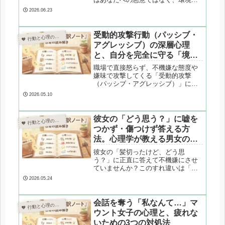
の「過剰な適応（高セルフ・モニタ
2026.06.23
リング）」やペルソナの使い分けが
原因かもしれません。心理カウンセ
ラーが、人によって態度を変える心
受動的攻撃行動（パッシブ・
 行動と心理の翻訳ノート

理と、人間関係であなたがすり減ら
アグレッシブ）の深層心理
ないための3つの対処法を解説しま
と、自分を完全に守る「境界
す。
線」の引き方【応用編】
職場で直接怒らず、不機嫌な態度や
嫌味で攻撃してくる「受動的攻撃
（パッシブ・アグレッシブ）」にお
悩みですか？なぜ彼らは回りくどい
2026.05.10
攻撃をするのか、その深層心理を心
理学の視点から解剖。他者の感情か
ら自分を完全に守る「境界線（バウ
彼女の「どう思う？」に嘘を
 行動と心理の翻訳ノート

ンダリー）の引き方」を専門家が解
つかず・傷つけず答える方
説します。
法。心理学が教える男女のす
れ違い解消術
彼女の「髪切ったけど、どう思
う？」に正直に答えて不機嫌にさせ
ていませんか？このすれ違いは「事
実の伝達」と「感情の共有」という
2026.05.24
コミュニケーションの目的の違いが
原因です。心理カウンセラーが、嘘
をつかずに相手の承認欲求を満た
会話を奪う「私なんて…」マ
 行動と心理の翻訳ノート

し、自分の意見も伝える「Iメッセー
ウント女子の心理と、疲れな
ジ」の活用法を専門的に解説しま
いための3つの対処法
す。