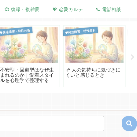
💞 復縁・複雑愛
💖 恋愛カルテ
📞 電話相談
🧠発達障害・特性分析
🧠発達障害・特性分析
🧠
不安型・回避型はなぜ生
🌱 人の気持ちに気づきに

まれるのか｜愛着スタイ
くいと感じるとき
性
ルを心理学で整理する