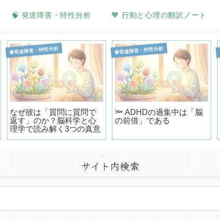
🧠 発達障害・特性分析
🧡 行動と心理の翻訳ノート
🧠発達障害・特性分析
🧠発達障害・特性分析
なぜ彼は「質問に質問で
🔦 ADHDの過集中は「脳
返す」のか？脳科学と心
の前借」である
理学で読み解く3つの真意
サイト内検索