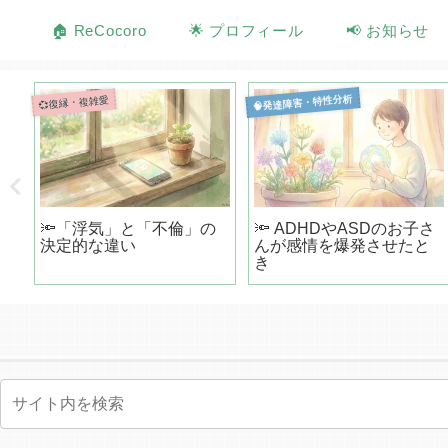
🏠 ReCocoro
🌟 プロフィール
📢 お知らせ
🧠発達障害・特性分析
💞復縁・複雑愛
不
🔦「浮気」と「不倫」の
🔦 ADHDやASDのお子さ
物
決定的な違い
んが感情を爆発させたと
き