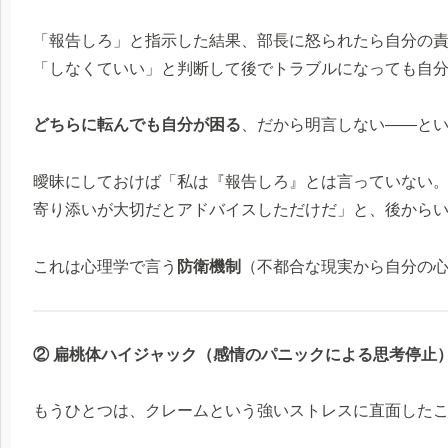
「報告しろ」と指示した結果、部長に怒られたら自分の
「しなくていい」と判断して後でトラブルになっても自
どちらに転んでも自分が困る
、だから明言しない——と
曖昧にしておけば「私は『報告しろ』とは言っていない
寄り添いが大切だとアドバイスしただけだ」と、後から
これは心理学で言う
防衛機制
（不都合な現実から自分の
② 扁桃体ハイジャック（感情のパニックによる思考停止
もうひとつは、クレームという強いストレスに直面した