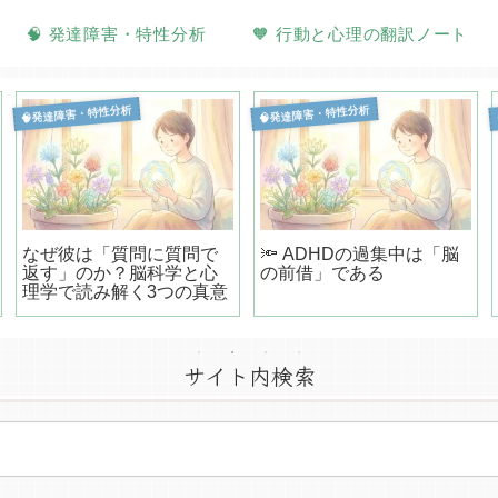
🧠 発達障害・特性分析
🧡 行動と心理の翻訳ノート
🧠発達障害・特性分析
🧠発達障害・特性分析
なぜ彼は「質問に質問で
🔦 ADHDの過集中は「脳
返す」のか？脳科学と心
の前借」である
理学で読み解く3つの真意
サイト内検索