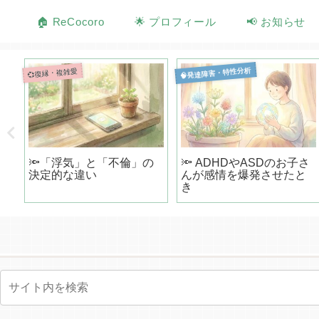
🏠 ReCocoro
🌟 プロフィール
📢 お知らせ
🧠発達障害・特性分析
💞復縁・複雑愛
不
🔦「浮気」と「不倫」の
🔦 ADHDやASDのお子さ
物
決定的な違い
んが感情を爆発させたと
き