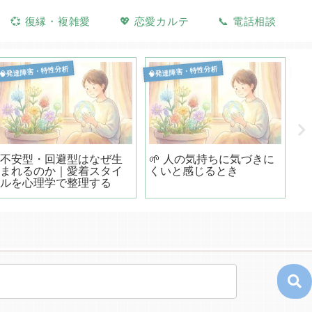
💞 復縁・複雑愛
💖 恋愛カルテ
📞 電話相談
🧠発達障害・特性分析
🧠発達障害・特性分析
🧠
不安型・回避型はなぜ生
🌱 人の気持ちに気づきに

まれるのか｜愛着スタイ
くいと感じるとき
性
ルを心理学で整理する