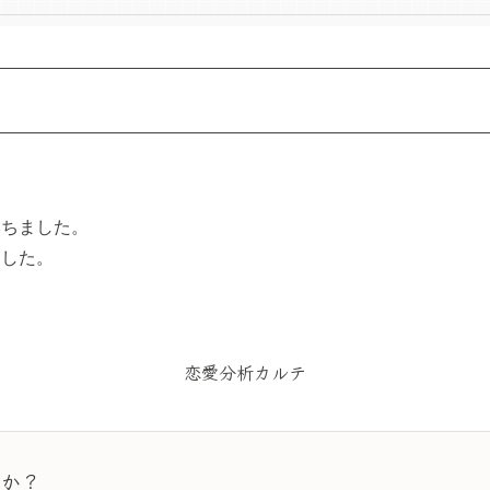
落ちました。
ました。
恋愛分析カルテ
んか？