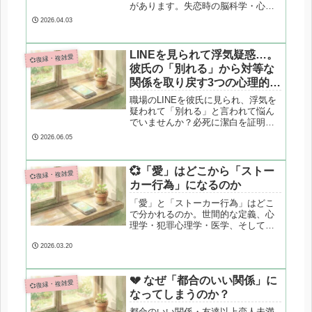
があります。失恋時の脳科学・心理
学・AIの仕組みから、復縁がうまく
2026.04.03
いきにくくなる理由と安全な使い方
を解説します。
LINEを見られて浮気疑惑…。
💞復縁・複雑愛
彼氏の「別れる」から対等な
関係を取り戻す3つの心理的ス
テップ
職場のLINEを彼氏に見られ、浮気を
疑われて「別れる」と言われて悩ん
でいませんか？必死に潔白を証明す
るのは実はNG行動です。心理カウン
2026.06.05
セラーが、彼の不安な心理メカニズ
ムを解明し、正しい境界線（バウン
ダリー）を引き直して対等な関係を
💞「愛」はどこから「ストー
💞復縁・複雑愛
取り戻す3つのステップを専門的に解
カー行為」になるのか
説します。
「愛」と「ストーカー行為」はどこ
で分かれるのか。世間的な定義、心
理学・犯罪心理学・医学、そして日
本の法律の違いを整理し、境界線が
曖昧になりやすい構造を専門的に解
2026.03.20
説します。
💔 なぜ「都合のいい関係」に
💞復縁・複雑愛
なってしまうのか？
都合のいい関係・友達以上恋人未満