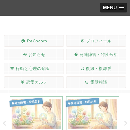
MENU
🏠 ReCocoro
🌟 プロフィール
📢 お知らせ
🧠 発達障害・特性分析
🧡 行動と心理の翻訳ノート
💞 復縁・複雑愛
💖 恋愛カルテ
📞 電話相談
🧠発達障害・特性分析
🧠発達障害・特性分析
🧠