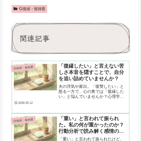
💞復縁・複雑愛
関連記事
「復縁したい」と言えない苦
💞復縁・複雑愛
しさ本音を隠すことで、自分
を追い詰めていませんか？
夫の浮気や家出。「復讐したい」と
怒る一方で、心の奥では「復縁した
い」と悩んでいませんか？心理学の
防衛機制や脳科学の視点から、矛盾
2026.05.12
する本音を認められない理由と、苦
しさから抜け出すための具体的な4つ
のステップを解説します。
「重い」と言われて振られ
💞復縁・複雑愛
た。私の何が重かったのか？
行動分析で読み解く感情の圧
力
「重い」と言われて振られたけど、