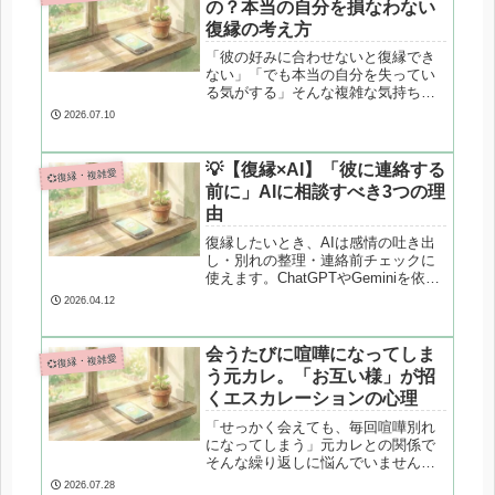
の？本当の自分を損なわない
復縁の考え方
「彼の好みに合わせないと復縁でき
ない」「でも本当の自分を失ってい
る気がする」そんな複雑な気持ちを
抱えていませんか？復縁は彼に合わ
2026.07.10
せることではなく、自分自身を整え
ていくことから始まります。本当の
自分を保ったまま復縁を目指すため
💡【復縁×AI】「彼に連絡する
💞復縁・複雑愛
の考え方を解説します。
前に」AIに相談すべき3つの理
由
復縁したいとき、AIは感情の吐き出
し・別れの整理・連絡前チェックに
使えます。ChatGPTやGeminiを依存
せず、安全に活用する考え方を心理
2026.04.12
学的に解説します。
会うたびに喧嘩になってしま
💞復縁・複雑愛
う元カレ。「お互い様」が招
くエスカレーションの心理
「せっかく会えても、毎回喧嘩別れ
になってしまう」元カレとの関係で
そんな繰り返しに悩んでいません
か？「相手も言うから自分も言って
2026.07.28