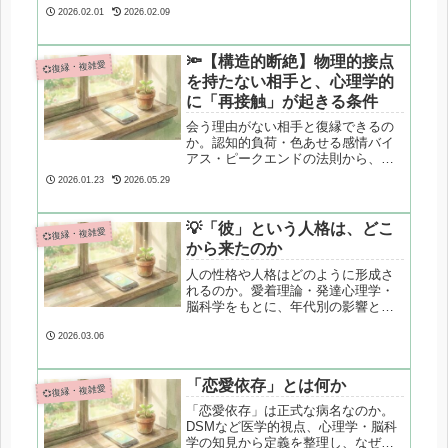
造を解説します。
2026.02.01
2026.02.09
🔦【構造的断絶】物理的接点
💞復縁・複雑愛
を持たない相手と、心理学的
に「再接触」が起きる条件
会う理由がない相手と復縁できるの
か。認知的負荷・色あせる感情バイ
アス・ピークエンドの法則から、再
接触が成立する条件を心理学的に整
2026.01.23
2026.05.29
理します。
💡「彼」という人格は、どこ
💞復縁・複雑愛
から来たのか
人の性格や人格はどのように形成さ
れるのか。愛着理論・発達心理学・
脳科学をもとに、年代別の影響と、
復縁で相手を理解するための視点を
整理します。
2026.03.06
「恋愛依存」とは何か
💞復縁・複雑愛
「恋愛依存」は正式な病名なのか。
DSMなど医学的視点、心理学・脳科
学の知見から定義を整理し、なぜ復