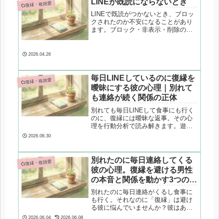
LINEが既読にならないとき
💞復縁・複雑愛
カウンセラーが解説します。
LINEで既読がつかないとき、ブロッ
クされたのか不安になることがあり
ます。ブロック・非表示・削除の機
能的な違いと、事実として確認でき
る方法を落ち着いて整理します。
2026.04.26
毎日LINEしているのに復縁を
💞復縁・複雑愛
曖昧にする彼の心理｜別れて
も連絡が続く関係の正体
別れても毎日LINEして食事にも行く
のに、復縁には曖昧な返事。その心
理を行動分析で読み解きます。遊ば
れているのか、気持ちが残っている
2026.06.30
のか。判断軸と次の一歩を解説しま
す。
別れたのに毎日連絡してくる
💞復縁・複雑愛
彼の心理。復縁を避ける男性
の本音と関係を動かす3つの対
処法
別れたのに毎日連絡がくるし食事に
も行く。それなのに「復縁」は避け
る彼に悩んでいませんか？彼はあな
たを手放したくない一方で、交際の
2026.06.04
2026.06.08