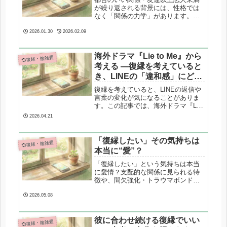
が繰り返される背景には、性格では
なく「関係の力学」があります。本
記事では心理学の視点から構造を整
理し、関係性を変えるための現実的
2026.01.30
2026.02.09
なヒントを解説します。
海外ドラマ『Lie to Me』から
💞復縁・複雑愛
考える —復縁を考えていると
き、LINEの「違和感」にどう
向き合うか
復縁を考えていると、LINEの返信や
言葉の変化が気になることがありま
す。この記事では、海外ドラマ『Lie
to Me』のモデルとなった心理学の考
2026.04.21
え方をもとに、相手の本心を断定せ
ず、やりとりの違和感をどう受け止
めるかを整理します。
「復縁したい」その気持ちは
💞復縁・複雑愛
本当に“愛”？
「復縁したい」という気持ちは本当
に愛情？支配的な関係に見られる特
徴や、間欠強化・トラウマボンドと
いった心理学的視点から、愛と依存
の違いを冷静に整理します。
2026.05.08
彼に合わせ続ける復縁でいい
💞復縁・複雑愛