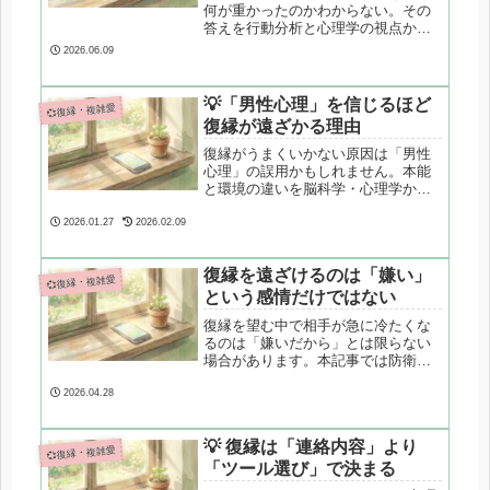
何が重かったのかわからない。その
答えを行動分析と心理学の視点から
整理します。感情の圧力と、友達以
2026.06.09
上恋人未満という関係の構造的なリ
スクを解説します。
💡「男性心理」を信じるほど
💞復縁・複雑愛
復縁が遠ざかる理由
復縁がうまくいかない原因は「男性
心理」の誤用かもしれません。本能
と環境の違いを脳科学・心理学から
整理し、「彼という個人」を理解す
る視点を解説します。
2026.01.27
2026.02.09
復縁を遠ざけるのは「嫌い」
💞復縁・複雑愛
という感情だけではない
復縁を望む中で相手が急に冷たくな
るのは「嫌いだから」とは限らない
場合があります。本記事では防衛機
制や心理的リアクタンスの観点か
ら、拒絶反応の心理構造を整理し、
2026.04.28
過度な追撃を避けるための視点を解
説します。
💡 復縁は「連絡内容」より
💞復縁・複雑愛
「ツール選び」で決まる