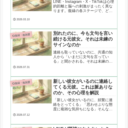
LINE・Instagram・X・TikTokは心理
的距離と脳への刺激がまったく異な
ります。復縁の各ステージで、どの
ツールをどう使うべきかを心理学・
脳科学の視点から整理します。
2026.03.10
別れたのに、今も文句を言い
💞復縁・複雑愛
続ける元彼女。それは未練の
サインなのか
連絡も取っていないのに、共通の知
人から「いまだに文句を言ってい
る」と聞かされる。それは未練のサ
インなのでしょうか？未練がある場
2026.07.31
合の特徴と、ストレス発散や自己正
当化など未練以外に考えられる心理
パターンを整理し、結論を急がない
新しい彼女がいるのに連絡し
💞復縁・複雑愛
ための向き合い方を解説します。
てくる元彼。これは脈ありな
のか、その心理を解説
「新しい彼女がいるのに、頻繁に連
絡をとってくる」「思わせぶりな態
度に複雑な気持ちになる」そんな状
況に心当たりはありませんか？保
2026.07.12
険・現状維持など、はっきりしない
態度の裏にある心理パターンと、本
当の脈ありサインの見極め方を心理