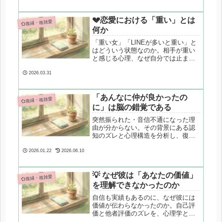
いい」という心理が引き起こすエス
カレーションのメカニズムと、感情
的にならずに関わるための具体的な
💔恋愛における「重い」とは
💞復縁・複雑愛
方法を解説します。
何か
「重い女」「LINEが多いと重い」と
はどういう状態なのか。相手が重い
と感じる心理、なぜ自分では止まれ
なくなるのかを、心理学・脳科学の
視点から構造的に解説します。
2026.03.31
「あんなに仲が良かったの
💞復縁・複雑愛
に」は脳の錯覚である
突然振られた・音信不通になった理
由が分からない。その背景にある認
知のズレと心理構造を分析し、復縁
のために必要な「原因理解」の視点
を整理します。
2026.01.22
2026.06.10
💡 なぜ彼は「あなたの価値」
💞復縁・複雑愛
を理解できなかったのか
自信も実績もあるのに、なぜ彼には
価値が伝わらなかったのか。自己評
価と他者評価のズレを、心理学と脳
科学から整理し、執着が生まれる構