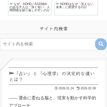
どこ
🔦 なぜ、ADHD／ASD傾向
🔦 ADHDはなぜ「見えない
「
のある大人は「深く短い」人
未来」に絶望するのか
う
間関係を繰り返しやすいのか
の
サイト内検索
🔦「占い」と「心理学」の決定的な違い
とは？
2026.01.24
2026.02.09
―― 運命に委ねる脳と、現実を動かす科学的
アプローチ