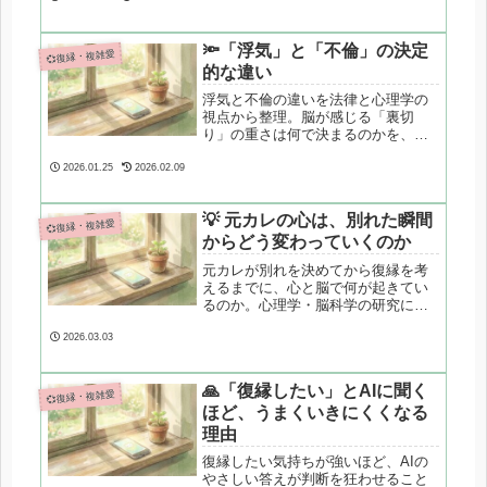
「責任」を回避している状態です。
心理カウンセラーが、都合のいい関
係から抜け出し、彼の本音を引き出
🔦「浮気」と「不倫」の決定
💞復縁・複雑愛
して関係を動かすための3つの対処法
的な違い
を専門的に解説します。
浮気と不倫の違いを法律と心理学の
視点から整理。脳が感じる「裏切
り」の重さは何で決まるのかを、専
門的かつやさしく解説します。
2026.01.25
2026.02.09
💡 元カレの心は、別れた瞬間
💞復縁・複雑愛
からどう変わっていくのか
元カレが別れを決めてから復縁を考
えるまでに、心と脳で何が起きてい
るのか。心理学・脳科学の研究に基
づき、感情の変化を段階的に整理し
ます。
2026.03.03
🙏「復縁したい」とAIに聞く
💞復縁・複雑愛
ほど、うまくいきにくくなる
理由
復縁したい気持ちが強いほど、AIの
やさしい答えが判断を狂わせること